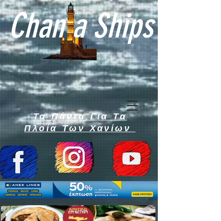
Chan a Ships
Τα Πάντα Για Τα
Πλοία Των Χανίων