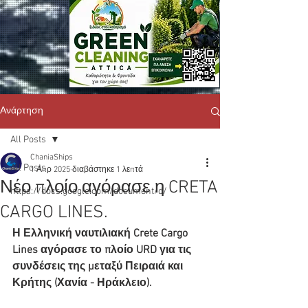
Ανάρτηση
All Posts
ChaniaShips
All Posts
1 Απρ 2025
διαβάστηκε 1 λεπτά
Νέο πλοίο αγόρασε η CRETA
https://docs.google.com/document/d/
CARGO LINES.
Η Ελληνική ναυτιλιακή Crete Cargo 
Lines αγόρασε το πλοίο URD για τις 
συνδέσεις της μεταξύ Πειραιά και 
Κρήτης (Χανία - Ηράκλειο). 