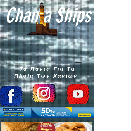
Chan a Ships
Τα Πάντα Για Τα
Πλοία Των Χανίων