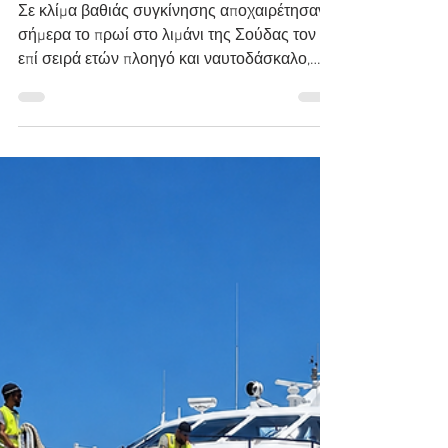
καπετάν Δημήτρη Κασσελάκη
στο λιμάνι της Σούδας
Σε κλίμα βαθιάς συγκίνησης αποχαιρέτησαν
σήμερα το πρωί στο λιμάνι της Σούδας τον
επί σειρά ετών πλοηγό και ναυτοδάσκαλο,
καπετάν Δημήτρη Κασσελάκη, έναν άνθρωπο
που αφιέρωσε τη ζωή του στη θάλασσα και
υπηρέτησε με συνέπεια και ήθος την ελληνική
ναυτιλία. Λίγο πριν η σορός του αναχωρήσει
από το επιβατηγό-οχηματαγωγό «Έλυρος»,
ρυμουλκά του λιμανιού παρατάχθηκαν
τιμητικά και απέδωσαν τον ύστατο χαιρετισμό
με παρατεταμένες πένθιμες κόρνες,
δημιουργώντας μια ιδιαίτερα φορτισμένη