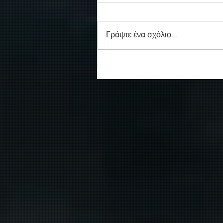
Γράψτε ένα σχόλιο...
Συγκινητικό τελευταίο αντίο
στον καπετάν Δημήτρη
Κασσελάκη στο λιμάνι της
Σούδας