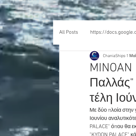
All Posts
https://docs.google
ChaniaShips
1 Μαΐ
MINOAN 
Παλλάς"
τέλη Ιού
Με δύο πλοία στην 
Ιουνίου αναλυτικότ
PALACE" όπου θα εκ
"KYDON PALACE" κάθ