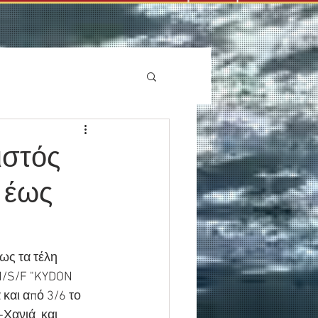
ιστός
 έως
ως τα τέλη 
H/S/F "KYDON 
και από 3/6 το 
Χανιά  και 