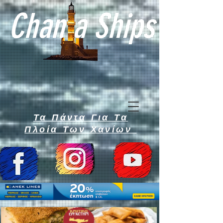
Chan a Ships
Τα Πάντα Για Τα
Πλοία Των Χανίων