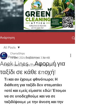
Ανάρτηση
All Posts
ChaniaShips
All Posts
15 Οκτ 2024
διαβάστηκε 3 λεπτά
Anek Lines – Αφορμή για
https://docs.google.com/document/d/
ταξίδι σε κάθε εποχή!​
Τι και αν έχουμε φθινόπωρο; Η 
διάθεση για ταξίδι δεν σταματάει 
ποτέ και εμείς είμαστε εδώ! Έτοιμοι 
να σε υποδεχθούμε και να σε 
ταξιδέψουμε με την άνεση και την 