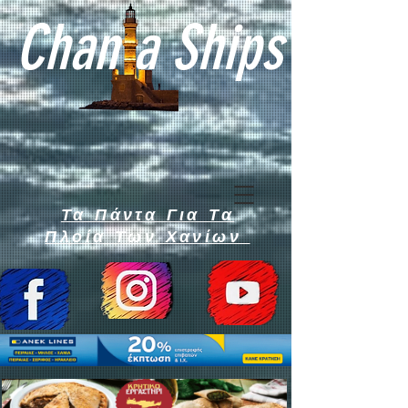
Chan a Ships
Τα Πάντα Για Τα
Πλοία Των Χανίων