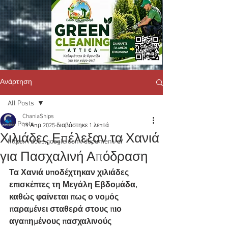
Ανάρτηση
All Posts
ChaniaShips
All Posts
19 Απρ 2025
διαβάστηκε 1 λεπτά
Χιλιάδες Επέλεξαν τα Χανιά
https://docs.google.com/document/d/
για Πασχαλινή Απόδραση
Τα Χανιά υποδέχτηκαν χιλιάδες 
επισκέπτες τη Μεγάλη Εβδομάδα, 
καθώς φαίνεται πως ο νομός 
παραμένει σταθερά στους πιο 
αγαπημένους πασχαλινούς 