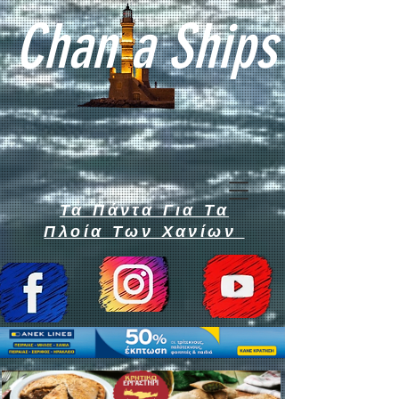
Chan a Ships
Τα Πάντα Για Τα
Πλοία Των Χανίων