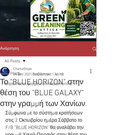
Ανάρτηση
All Posts
ChaniaShips
All Posts
24 Σεπ 2021
διαβάστηκε 1 λεπτά
Το "BLUE HORIZON" στην
https://docs.google.com/document/d/
θέση του "BLUE GALAXY"
στην γραμμή των Χανίων.
Σύμφωνα με το σύστημα κρατήσεων 
στις 2 Οκτωβρίου ημέρα Σάββατο το 
F/B "BLUE HORIZON" θα αναλάβει την 