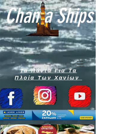
Chan a Ships
Τα Πάντα Για Τα
Πλοία Των Χανίων