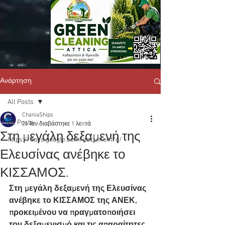
Ανάρτηση
All Posts
ChaniaShips
All Posts
26 Ιαν
διαβάστηκε 1 λεπτά
Στη μεγάλη δεξαμενή της
https://docs.google.com/document/d/
Ελευσίνας ανέβηκε το
ΚΙΣΣΑΜΟΣ.
Στη μεγάλη δεξαμενή της Ελευσίνας 
ανέβηκε το ΚΙΣΣΑΜΟΣ της ΑΝΕΚ, 
προκειμένου να πραγματοποιήσει 