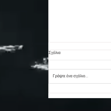
Σχόλια
Γράψτε ένα σχόλιο...
Συγκινητικό τελευταίο αντίο
στον καπετάν Δημήτρη
Κασσελάκη στο λιμάνι της
Σούδας