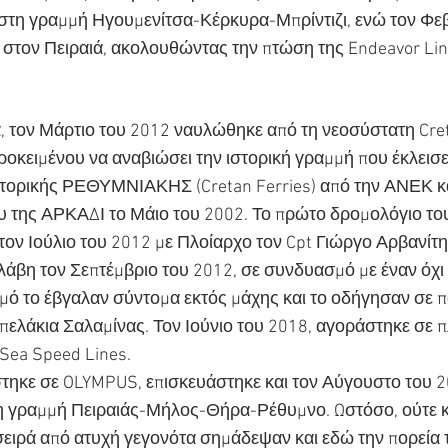
στη γραμμή Ηγουμενίτσα-Κέρκυρα-Μπρίντιζι, ενώ τον Φεβ
στον Πειραιά, ακολουθώντας την πτώση της Endeavor Lin
 τον Μάρτιο του 2012 ναυλώθηκε από τη νεοσύστατη Creta
ροκειμένου να αναβιώσει την ιστορική γραμμή που έκλεισε
τορικής ΡΕΘΥΜΝΙΑΚΗΣ (Cretan Ferries) από την ΑΝΕΚ κ
υ της ΑΡΚΑΔΙ το Μάιο του 2002. Το πρώτο δρομολόγιο του 
ον Ιούλιο του 2012 με Πλοίαρχο τον Cpt Γιώργο Αρβανίτη.
άβη τον Σεπτέμβριο του 2012, σε συνδυασμό με έναν όχι
μό το έβγαλαν σύντομα εκτός μάχης και το οδήγησαν σε π
ελάκια Σαλαμίνας. Τον Ιούνιο του 2018, αγοράστηκε σε π
Sea Speed Lines.
τηκε σε OLYMPUS, επισκευάστηκε και τον Αύγουστο του 2
 γραμμή Πειραιάς-Μήλος-Θήρα-Ρέθυμνο. Ωστόσο, ούτε κ
σειρά από ατυχή γεγονότα σημάδεψαν και εδώ την πορεία το