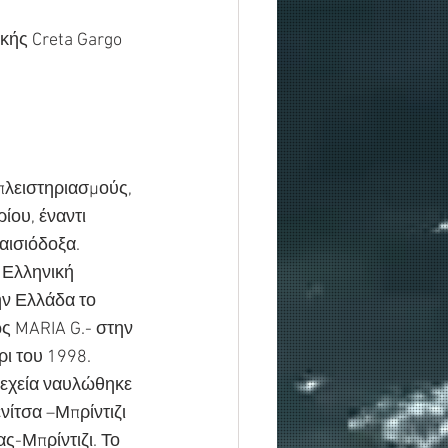
κής Creta Gargo 
λειστηριασμούς, 
ίου, έναντι 
 αισιόδοξα.
 Ελληνική 
ην Ελλάδα το 
ς MARIA G.- στην 
ι του 1998.
νεχεία ναυλώθηκε 
νίτσα –Μπρίντιζι 
-Μπρίντιζι. Το 