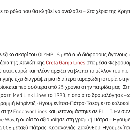
 το ρόλο που θα κληθεί να αναλάβει – Στα χέρια της Κρητι
νέζικο σκαρί του OLYMPUS μετά από διάφορους άγονους π
χέρια της Χανιώτικης
Creta Gargo Lines
 στα μέσα Φεβρουαρ
 εκατ. ευρώ και πλέον αρχίζει να βλέπει το μέλλον του πιο
ιγμής έχει διαγράψει μια ιδιαίτερα ταραχώδη ιστορία στην
βρίσκεται περισσότερα από 25 χρόνια στην πατρίδα μας. Στ
χαστη Med Link Lines το 1998, η οποία το δρομολόγησε –ω
γραμμή Μπρίντιζι-Ηγουμενίτσα-Πάτρα-Τσεσμέ (το καλοκαίρ
στην Endeavor Lines και μετονομάστηκε σε ELLI T. Εν συ
me Way, η οποία το αξιοποίησε στη γραμμή Πάτρα – Ηγουμε
ο 2006 μεταξύ Πάτρας-Κεφαλονιάς-Ζακύνθου-Ηγουμενίτσας