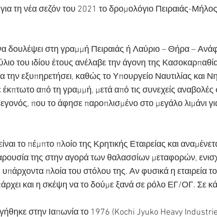
ε για τη νέα σεζόν του 2021 το δρομολόγιο Πειραιάς-Μήλο
να δουλέψει στη γραμμή Πειραιάς ή Λαύριο – Θήρα – Ανά
Ιούλιο του ιδίου έτους ανέλαβε την άγονη της Κασοκαρπαθί
να την εξυπηρετήσει, καθώς το Υπουργείο Ναυτιλίας και Ν
ε έκπτωτο από τη γραμμή, μετά από τις συνεχείς αναβολές
εγονός, που το άφησε παροπλισμένο στο μεγάλο λιμάνι για
ίναι το πέμπτο πλοίο της Κρητικής Εταιρείας και αναμένετα
αρουσία της στην αγορά των θαλασσίων μεταφορών, ενισ
 υπάρχοντα πλοία του στόλου της. Αν φυσικά η εταιρεία το
ρχει και η σκέψη να το δούμε ξανά σε ρόλο ΕΓ/ΟΓ. Σε κά
ήθηκε στην Ιαπωνία το 1976 (Kochi Jyuko Heavy Industries