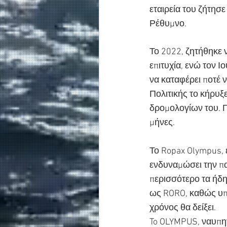
εταιρεία του ζήτησ
Ρέθυμνο.
Το 2022, ζητήθηκε 
επιτυχία, ενώ τον 
να καταφέρει ποτέ 
Πολιτικής το κήρυξ
δρομολογίων του. Γ
μήνες.
Το Ropax Olympus, ε
ενδυναμώσει την π
περισσότερο τα ήδη
ως RORO, καθώς υπά
χρόνος θα δείξει.
To OLYMPUS, ναυπηγ