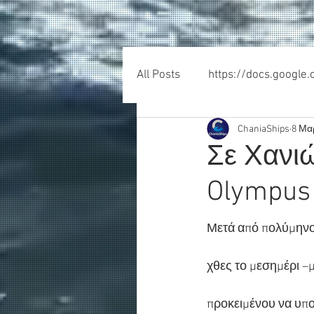
All Posts
https://docs.google
ChaniaShips
8 Μα
Σε Χανιώ
Olympus
Μετά από πολύμηνο 
χθες το μεσημέρι –
προκειμένου να υπο