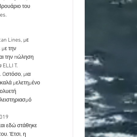
ρουάριο του 
es.
n Lines, με 
 με την 
αι την πώληση 
ELLI T. 
 Ωστόσο, μια 
 καλά μελετημένο 
ολυετή 
λειστηριασμό 
019 
αι εδώ στάθηκε 
υ. Έτσι, η 