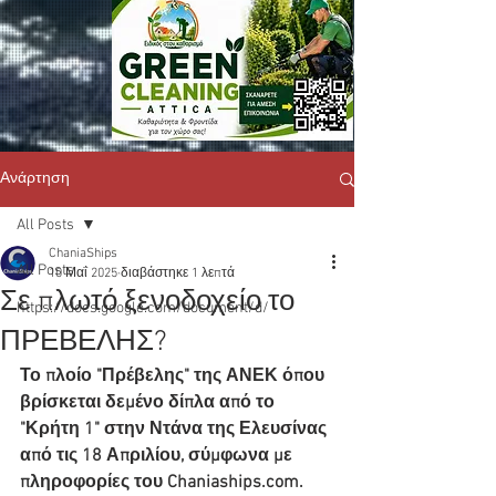
Ανάρτηση
All Posts
ChaniaShips
All Posts
10 Μαΐ 2025
διαβάστηκε 1 λεπτά
Σε πλωτό ξενοδοχείο το
https://docs.google.com/document/d/
ΠΡΕΒΕΛΗΣ?
Το πλοίο "Πρέβελης" της ΑΝΕΚ όπου 
βρίσκεται δεμένο δίπλα από το 
"Κρήτη 1" στην Ντάνα της Ελευσίνας 
από τις 18 Απριλίου, σύμφωνα με 
πληροφορίες του Chaniaships.com. 