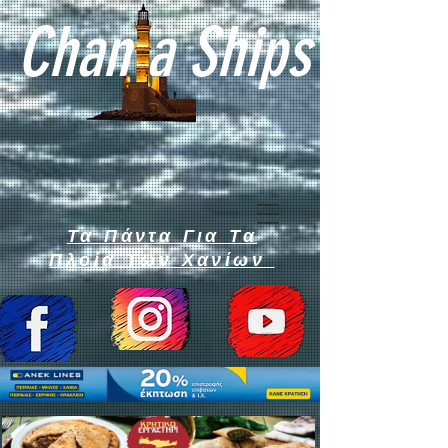
Chan a Ships
Τα Πάντα Για Τα
Πλοία Των Χανίων