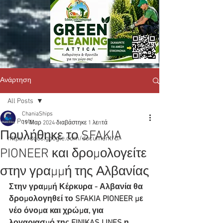
Ανάρτηση
All Posts
ChaniaShips
All Posts
19 Μαρ 2024
διαβάστηκε 1 λεπτά
Πουλήθηκε το SFAKIA
https://docs.google.com/document/d/
PIONEER και δρομολογείτε
στην γραμμή της Αλβανίας
Στην γραμμή Κέρκυρα - Αλβανία θα 
δρομολογηθεί το SFAKIA PIONEER με 
νέο όνομα και χρώμα, για 