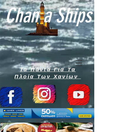
Chan a Ships
Τα Πάντα Για Τα
Πλοία Των Χανίων