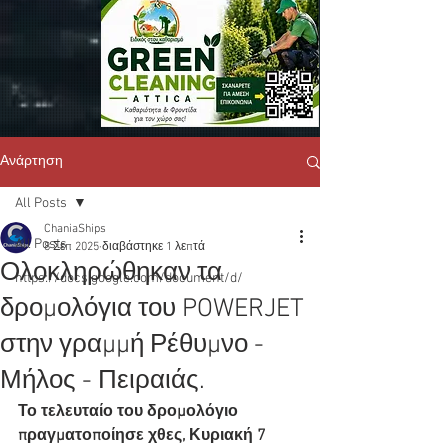
Ανάρτηση
All Posts
ChaniaShips
All Posts
8 Σεπ 2025
διαβάστηκε 1 λεπτά
Ολοκληρώθηκαν τα
https://docs.google.com/document/d/
δρομολόγια του POWERJET
στην γραμμή Ρέθυμνο -
Μήλος - Πειραιάς.
Το τελευταίο του δρομολόγιο 
πραγματοποίησε χθες, Κυριακή 7 