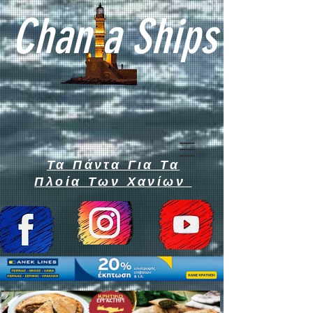
Chan a Ships
Τα Πάντα Για Τα
Πλοία Των Χανίων