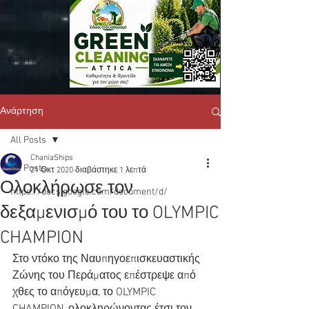
Ανάρτηση
All Posts
ChaniaShips
All Posts
21 Οκτ 2020
διαβάστηκε 1 λεπτά
Ολοκλήρωσε τον
https://docs.google.com/document/d/
δεξαμενισμό του το OLYMPIC
CHAMPION
Στο ντόκο της Ναυπηγοεπισκευαστικής 
Ζώνης του Περάματος επέστρεψε από 
χθες το απόγευμα, το OLYMPIC 