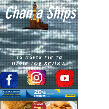
Chan a Ships
Τα Πάντα Για Τα
Πλοία Των Χανίων