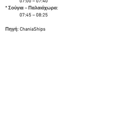
            07:00 – 07:40
* Σούγια – Παλαιόχωρα: 
            07:45 – 08:25
Πηγή: ChaniaShips 