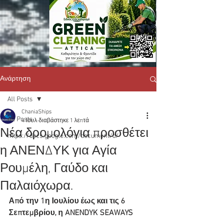
Ανάρτηση
All Posts
ChaniaShips
All Posts
4 Ιουλ
διαβάστηκε 1 λεπτά
Νέα δρομολόγια προσθέτει
https://docs.google.com/document/d/
η ΑΝΕΝΔΥΚ για Αγία
Ρουμέλη, Γαύδο και
Παλαιόχωρα.
Από την 1η Ιουλίου έως και τις 6 
Σεπτεμβρίου, η ANENDYK SEAWAYS 