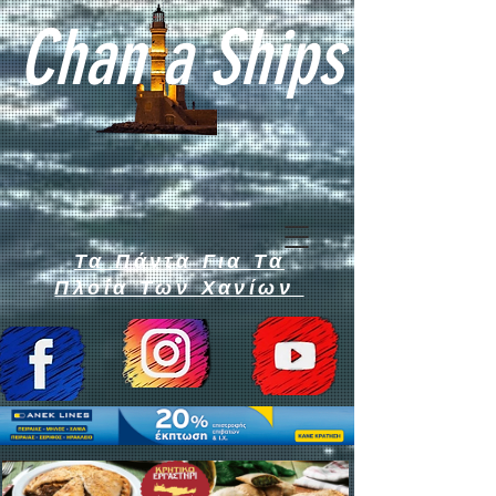
Chan a Ships
Τα Πάντα Για Τα
Πλοία Των Χανίων