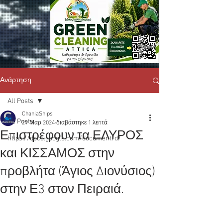
Ανάρτηση
All Posts
ChaniaShips
All Posts
29 Μαρ 2024
διαβάστηκε 1 λεπτά
Επιστρέφουν τα ΕΛΥΡΟΣ
https://docs.google.com/document/d/
και ΚΙΣΣΑΜΟΣ στην
προβλήτα (Άγιος Διονύσιος)
στην Ε3 στον Πειραιά.