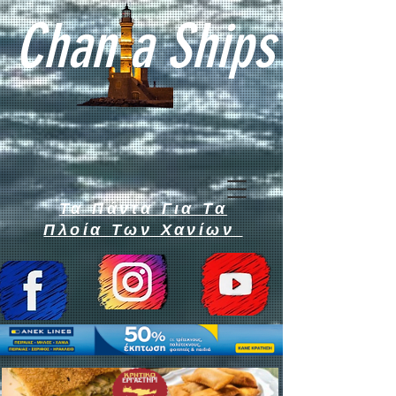
Chan a Ships
Τα Πάντα Για Τα
Πλοία Των Χανίων