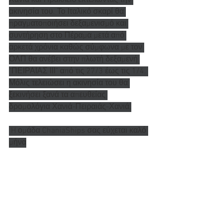
Χανιά και Ηράκλειο εκτελώντας την 
ακινησία του. Το Ιταλικό σκαρί θα 
πραγματοποιήσει δεξαμενισμό και 
συντήρηση στο Πέραμα μετά από 
αρκετά χρόνια καθώς σύμφωνα με τον 
ΟΛΠ θα ανέβει στην πλωτή δεξαμενή 
"ΠΕΙΡΑΙΑΣ ΙΙΙ" από τις 27/3 έως τις 1/4. 
Μόλις τελειώσει η ακινησία του θα 
ξεκινήσει ξανά τα απευθείας 
δρομολόγια Χανιά-Πειραιάς-Χανιά.
 H ομάδα ChaniaShips σας εύχεται καλό 
μήνα