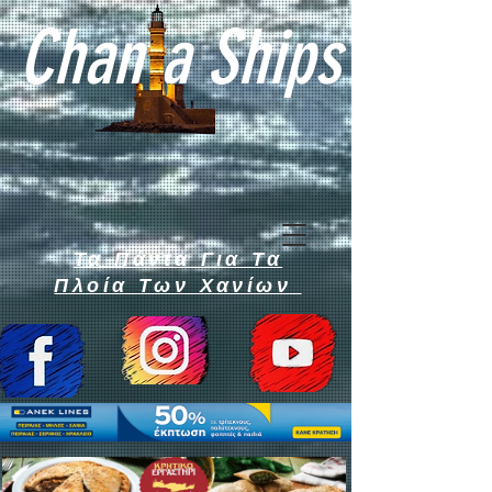
Chan a Ships
Τα Πάντα Για Τα
Πλοία Των Χανίων