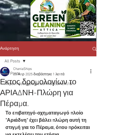
Ανάρτηση
All Posts
ChaniaShips
All Posts
23 Απρ 2025
διαβάστηκε 1 λεπτά
Εκτος δρομολογίων το
https://docs.google.com/document/d/
ΑΡΙΑΔΝΗ-Πλώρη για
Πέραμα.
Το επιβατηγό-οχηματαγωγό πλοίο 
"Αριάδνη" έχει βάλει πλώρη αυτή τη 
στιγμή για το Πέραμα, όπου πρόκειται 