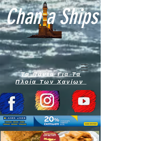
Chan a Ships
Τα Πάντα Για Τα
Πλοία Των Χανίων