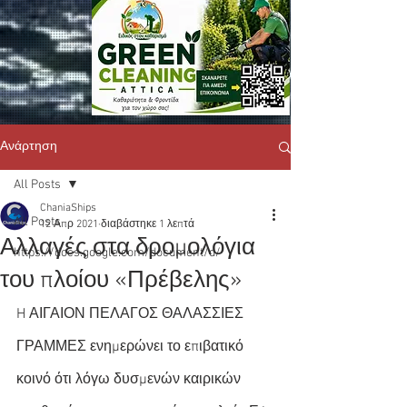
Ανάρτηση
All Posts
ChaniaShips
All Posts
12 Απρ 2021
διαβάστηκε 1 λεπτά
Αλλαγές στα δρομολόγια
https://docs.google.com/document/d/
του πλοίου «Πρέβελης»
H ΑΙΓΑΙΟΝ ΠΕΛΑΓΟΣ ΘΑΛΑΣΣΙΕΣ 
ΓΡΑΜΜΕΣ ενημερώνει το επιβατικό 
κοινό ότι λόγω δυσμενών καιρικών 