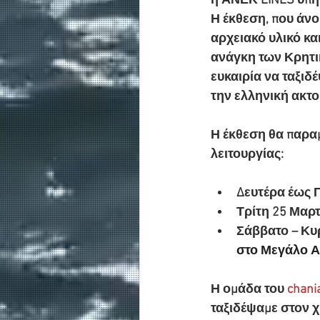
η ΑΝΕΚ LINES υπή
Η έκθεση, που άνοι
αρχειακό υλικό κα
ανάγκη των Κρητικ
ευκαιρία να ταξιδ
την ελληνική ακτο
Η έκθεση θα παραμ
λειτουργίας:
Δευτέρα έως Π
Τρίτη 25 Μαρτί
Σάββατο – Κυρι
στο Μεγάλο Α
Η ομάδα του 
chani
ταξιδέψαμε στον 