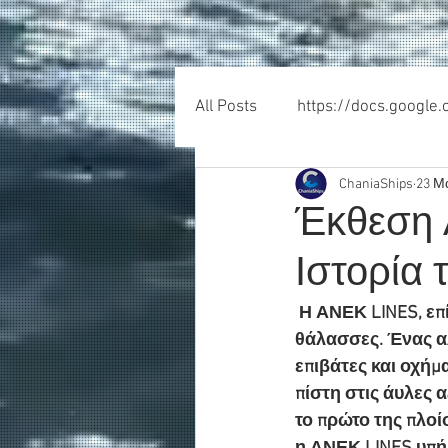
All Posts
https://docs.google
ChaniaShips
23 Μ
Έκθεση 
Ιστορία 
Η ΑΝΕΚ LINES, επί
θάλασσες. Ένας αλ
επιβάτες και οχήμ
πίστη στις άυλες α
το πρώτο της πλοί