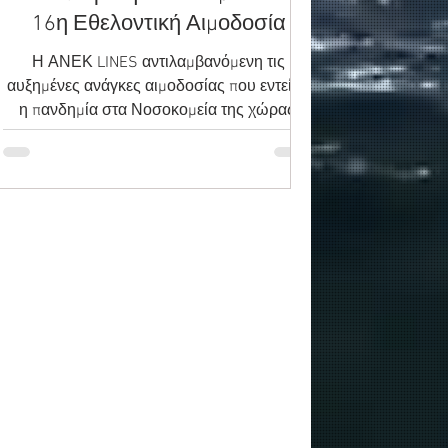
16η Εθελοντική Αιμοδοσία
Η ΑΝΕΚ LINES αντιλαμβανόμενη τις
αυξημένες ανάγκες αιμοδοσίας που εντείνει
η πανδημία στα Νοσοκομεία της χώρας,
έγινε #miaomada με το...