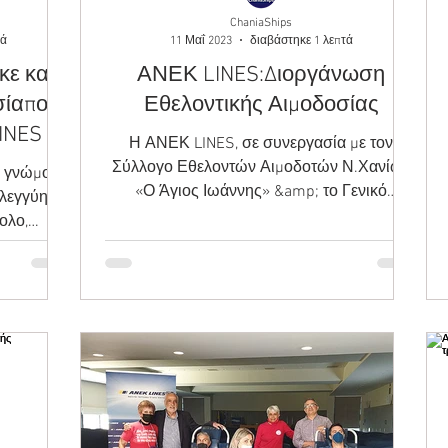
ChaniaShips
τά
11 Μαΐ 2023
διαβάστηκε 1 λεπτά
ε και η
ΑΝΕΚ LINES:Διοργάνωση
σίαπου
Εθελοντικής Αιμοδοσίας
INES
Η ΑΝΕΚ LINES, σε συνεργασία με τον
Σύλλογο Εθελοντών Αιμοδοτών Ν.Χανίων
ε γνώμονα
«Ο Άγιος Ιωάννης» &amp; το Γενικό
ηλεγγύη
Νοσοκομείο Χανίων θα...
ολο,
6...