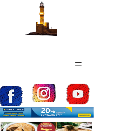
Chan a Ships
Τα Πάντα Για Τα
Πλοία Των Χανίων