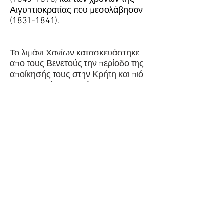
Αιγυπτιοκρατίας που μεσολάβησαν
(1831-1841)
.
Το λιμάνι Χανίων κατασκευάστηκε
απο τους Βενετούς την περίοδο της
αποίκησής τους στην Κρήτη και πιό
συγκεκριμένα μεταξύ του 1320 και
1356, και αποτέλεσε σημαντικό
κέντρο για την εξυπηρέτηση του
βενετσιάνικου στρατιωτικού
στόλου, καθώς επίσης και ένα από
τα σημαντικότερα εμπορικά λιμάνια
της ανατολικής Μεσογείου.
Τον 16ο αιώνα, λόγω της
διαφαινόμενης τουρκικής απειλής,
τα νέα βενετσιάνικα σχέδια της
οχύρωσης της πόλης
συμπεριελάμβαναν και το λιμάνι.
Κατασκευάζεται το φρούριο στην