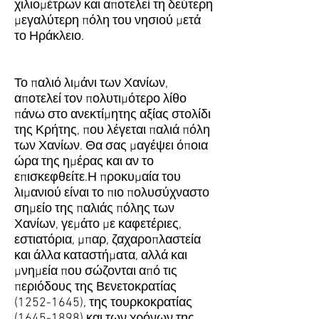
χιλιομέτρων και αποτελεί τη δεύτερη
μεγαλύτερη πόλη του νησιού μετά
το Ηράκλειο.
Το παλιό λιμάνι των Χανίων,
αποτελεί τον πολυτιμότερο λίθο
πάνω στο ανεκτίμητης αξίας στολίδι
της Κρήτης, που λέγεται παλιά πόλη
των Χανίων. Θα σας μαγέψει όποια
ώρα της ημέρας και αν το
επισκεφθείτε.Η προκυμαία του
λιμανιού είναι το πιο πολυσύχναστο
σημείο της παλιάς πόλης των
Χανίων, γεμάτο με καφετέριες,
εστιατόρια, μπαρ, ζαχαροπλαστεία
και άλλα καταστήματα, αλλά και
μνημεία που σώζονται από τις
περιόδους της Βενετοκρατίας
(1252-1645)
, της τουρκοκρατίας
(1645-1898)
και των χρόνων της