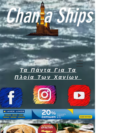
Chan a Ships
Τα Πάντα Για Τα
Πλοία Των Χανίων