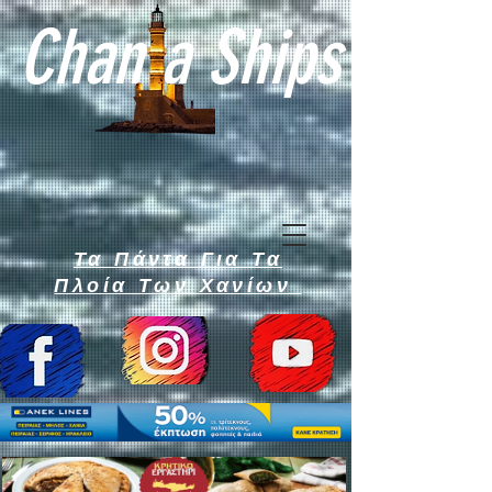
Chan a Ships
Τα Πάντα Για Τα
Πλοία Των Χανίων