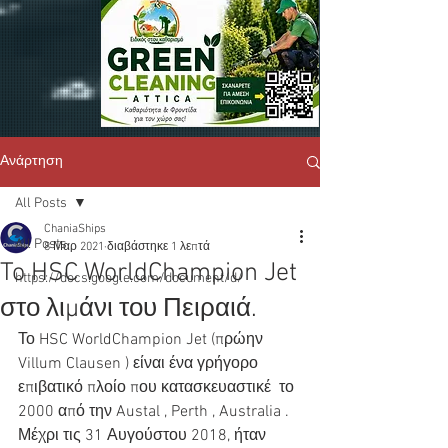
Ανάρτηση
All Posts
ChaniaShips
All Posts
8 Μαρ 2021
διαβάστηκε 1 λεπτά
To HSC WorldChampion Jet
https://docs.google.com/document/d/
στο λιμάνι του Πειραιά.
Το HSC WorldChampion Jet (πρώην 
Villum Clausen ) είναι ένα γρήγορο 
επιβατικό πλοίο που κατασκευαστικέ  το 
2000 από την Austal , Perth , Australia . 
Μέχρι τις 31 Αυγούστου 2018, ήταν 