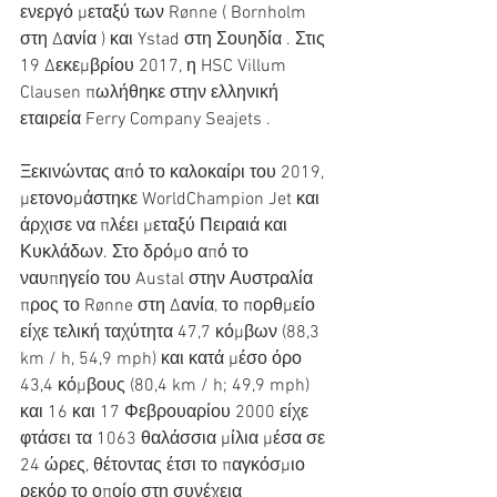
ενεργό μεταξύ των Rønne ( Bornholm 
στη Δανία ) και Ystad στη Σουηδία . Στις 
19 Δεκεμβρίου 2017, η HSC Villum 
Clausen πωλήθηκε στην ελληνική 
εταιρεία Ferry Company Seajets . 
Ξεκινώντας από το καλοκαίρι του 2019, 
μετονομάστηκε WorldChampion Jet και 
άρχισε να πλέει μεταξύ Πειραιά και 
Κυκλάδων. Στο δρόμο από το 
ναυπηγείο του Austal στην Αυστραλία 
προς το Rønne στη Δανία, το πορθμείο 
είχε τελική ταχύτητα 47,7 κόμβων (88,3 
km / h, 54,9 mph) και κατά μέσο όρο 
43,4 κόμβους (80,4 km / h; 49,9 mph) 
και 16 και 17 Φεβρουαρίου 2000 είχε 
φτάσει τα 1063 θαλάσσια μίλια μέσα σε 
24 ώρες, θέτοντας έτσι το παγκόσμιο 
ρεκόρ το οποίο στη συνέχεια 