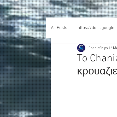
All Posts
https://docs.google
ChaniaShips
16 Μ
To Chani
κρουαζιε