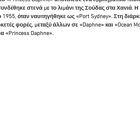
συνδέθηκε στενά με το λιμάνι της Σούδας στα Χανιά. Η 
ο 1955, όταν ναυπηγήθηκε ως «Port Sydney». Στη διάρκ
ετές φορές, μεταξύ άλλων σε «Daphne» και «Ocean Mon
α «Princess Daphne».