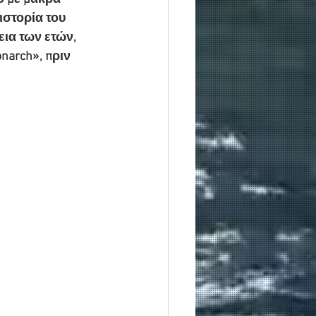
ιστορία του 
εια των ετών, 
arch», πριν 