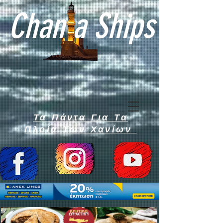
Chan a Ships
Τα Πάντα Για Τα
Πλοία Των Χανίων