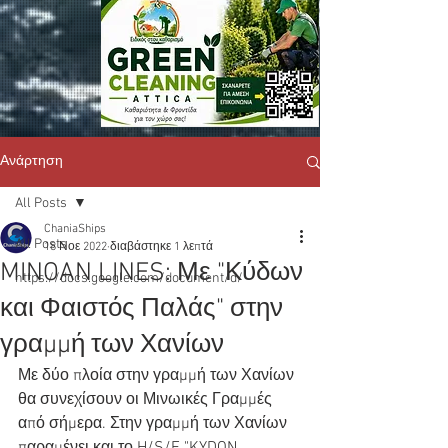
Ανάρτηση
All Posts
ChaniaShips
All Posts
18 Νοε 2022
διαβάστηκε 1 λεπτά
MINOAN LINES: Με "Κύδων
https://docs.google.com/document/d/
και Φαιστός Παλάς" στην
γραμμή των Χανίων
Με δύο πλοία στην γραμμή των Χανίων 
θα συνεχίσουν οι Μινωικές Γραμμές 
από σήμερα. Στην γραμμή των Χανίων 