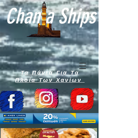
Chan a Ships
Τα Πάντα Για Τα
Πλοία Των Χανίων