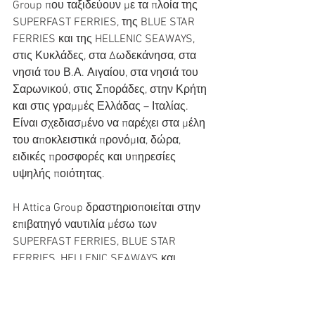
Group που ταξιδεύουν με τα πλοία της 
SUPERFAST FERRIES, της BLUE STAR 
FERRIES και της HELLENIC SEAWAYS, 
στις Κυκλάδες, στα Δωδεκάνησα, στα 
νησιά του Β.Α. Αιγαίου, στα νησιά του 
Σαρωνικού, στις Σποράδες, στην Κρήτη 
και στις γραμμές Ελλάδας – Ιταλίας. 
Είναι σχεδιασμένο να παρέχει στα μέλη 
του αποκλειστικά προνόμια, δώρα, 
ειδικές προσφορές και υπηρεσίες 
υψηλής ποιότητας.
H Attica Group δραστηριοποιείται στην 
επιβατηγό ναυτιλία μέσω των 
SUPERFAST FERRIES, BLUE STAR 
FERRIES, HELLENIC SEAWAYS και 
AFRICA MOROCCO LINK με συνολικά 32 
πλοία που προσφέρουν σύγχρονες, 
υψηλού επιπέδου μεταφορικές 