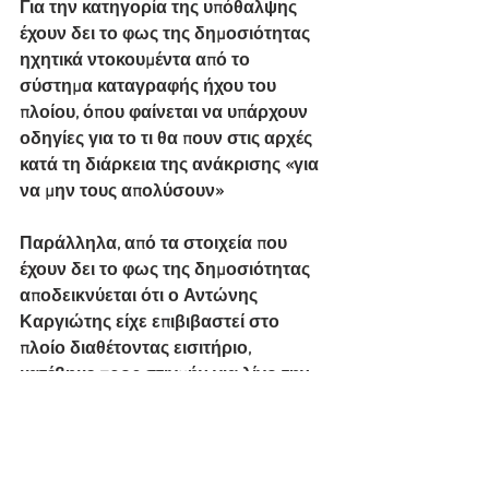
Για την κατηγορία της υπόθαλψης 
έχουν δει το φως της δημοσιότητας 
ηχητικά ντοκουμέντα από το 
σύστημα καταγραφής ήχου του 
πλοίου, όπου φαίνεται να υπάρχουν 
οδηγίες για το τι θα πουν στις αρχές 
κατά τη διάρκεια της ανάκρισης «για 
να μην τους απολύσουν»
Παράλληλα, από τα στοιχεία που 
έχουν δει το φως της δημοσιότητας 
αποδεικνύεται ότι ο Αντώνης 
Καργιώτης είχε επιβιβαστεί στο 
πλοίο διαθέτοντας εισιτήριο, 
κατέβηκε προς στιγμήν για λίγο την 
ώρα που ήταν σε εξέλιξη η επιβίβαση 
οχημάτων και όταν προσπάθησε να 
επιβιβαστεί εκ νέου απωθήθηκε βίαια 
και πνίγηκε αβοήθητος.