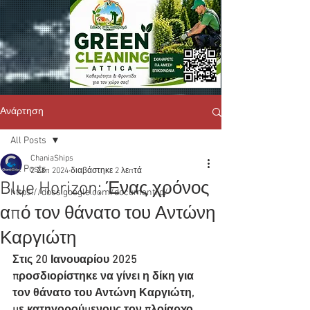
Ανάρτηση
All Posts
ChaniaShips
All Posts
2 Σεπ 2024
διαβάστηκε 2 λεπτά
Blue Horizon: Ένας χρόνος
https://docs.google.com/document/d/
από τον θάνατο του Αντώνη
Καργιώτη
Στις 20 Ιανουαρίου 2025 
προσδιορίστηκε να γίνει η δίκη για 
τον θάνατο του Αντώνη Καργιώτη, 