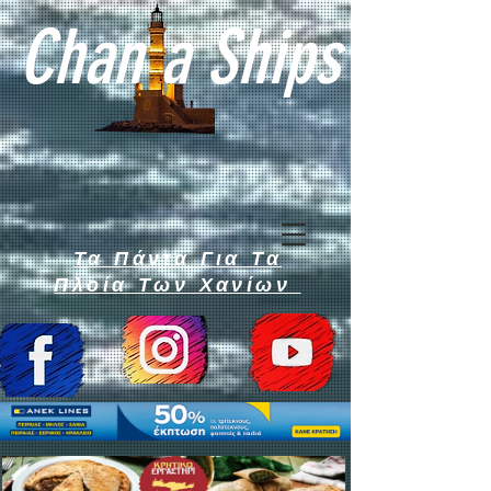
Chan a Ships
Τα Πάντα Για Τα
Πλοία Των Χανίων