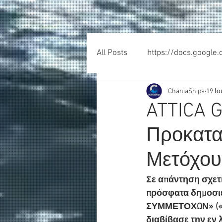
All Posts
https://docs.google
ChaniaShips
19 Ιο
ATTICA 
Προκατα
Μετόχου
Σε απάντηση σχετ
πρόσφατα δημοσιε
ΣΥΜΜΕΤΟΧΩΝ» («Att
διαβίβασε την εν λ