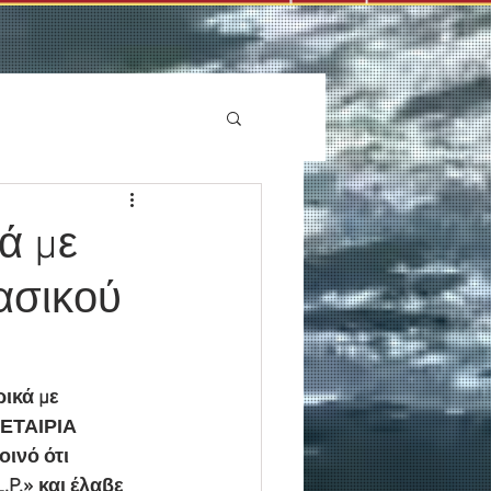
ά με
ασικού
ικά με 
ΕΤΑΙΡΙΑ 
ινό ότι 
.P.» και έλαβε 