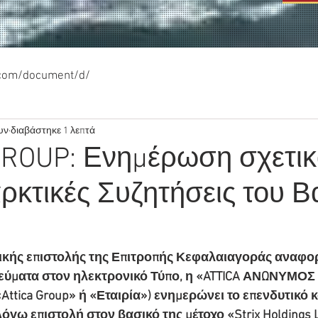
.com/document/d/
υν
διαβάστηκε 1 λεπτά
GROUP: Ενημέρωση σχετικ
ρκτικές Συζητήσεις του Β
ικής επιστολής της Επιτροπής Κεφαλαιαγοράς αναφορ
ύματα στον ηλεκτρονικό Τύπο, η «ATTICA ΑΝΩΝΥΜΟΣ 
ica Group» ή «Εταιρία») ενημερώνει το επενδυτικό κο
όγω επιστολή στον βασικό της μέτοχο «Strix Holdings L