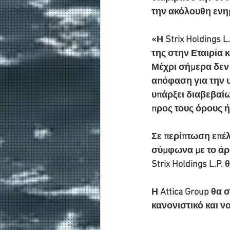
την ακόλουθη εν
«Η Strix Holdings 
της στην Εταιρία 
Μέχρι σήμερα δεν 
απόφαση για την υ
υπάρξει διαβεβαίω
προς τους όρους ή
Σε περίπτωση επέ
σύμφωνα με το άρθ
Strix Holdings L.P
Η Attica Group θα
κανονιστικό και ν