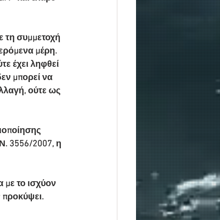
με τη συμμετοχή 
ερόμενα μέρη. 
ε έχει ληφθεί 
εν μπορεί να 
λλαγή, ούτε ως 
ιοποίησης 
. 3556/2007, η 
 με το ισχύον 
ν προκύψει.