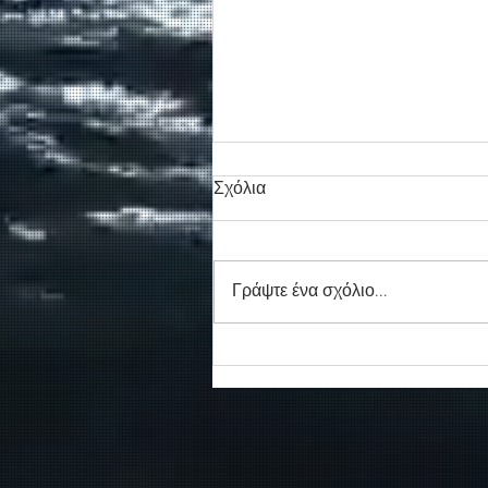
Σχόλια
Γράψτε ένα σχόλιο...
Συγκινητικό τελευταίο αντίο
στον καπετάν Δημήτρη
Κασσελάκη στο λιμάνι της
Σούδας