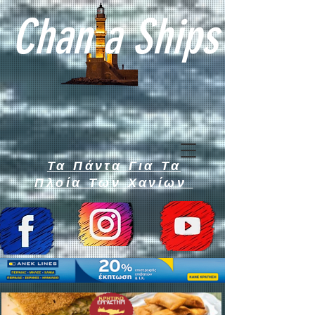
Chan a Ships
Τα Πάντα Για Τα
Πλοία Των Χανίων