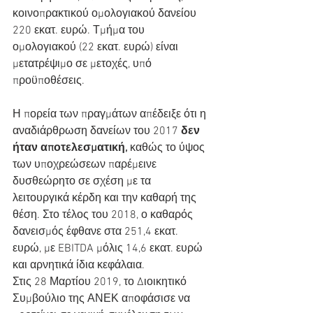
κοινοπρακτικού ομολογιακού δανείου 
220 εκατ. ευρώ. Τμήμα του 
ομολογιακού (22 εκατ. ευρώ) είναι 
μετατρέψιμο σε μετοχές, υπό 
προϋποθέσεις.
Η πορεία των πραγμάτων απέδειξε ότι η 
αναδιάρθρωση δανείων του 2017 
δεν 
ήταν αποτελεσματική,
 καθώς το ύψος 
των υποχρεώσεων παρέμεινε 
δυσθεώρητο σε σχέση με τα 
λειτουργικά κέρδη και την καθαρή της 
θέση. Στο τέλος του 2018, ο καθαρός 
δανεισμός έφθανε στα 251,4 εκατ. 
ευρώ, με EBITDA μόλις 14,6 εκατ. ευρώ 
και αρνητικά ίδια κεφάλαια.
Στις 28 Μαρτίου 2019, το Διοικητικό 
Συμβούλιο της ΑΝΕΚ αποφάσισε να 