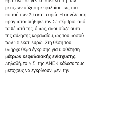
προτείνει σε γενική συνέλευση των 
μετόχων αύξηση κεφαλαίου, ως του 
ποσού των 20 εκατ. ευρώ. Η συνέλευση 
πραγματοποιήθηκε τον Σεπτέμβριο, από 
τα θέματά της, όμως, απουσίαζε αυτό 
της αύξησης κεφαλαίου, ως του ποσού 
των 20 εκατ. ευρώ. Στη θέση του 
υπήρχε θέμα έγκρισης για υιοθέτηση 
μέτρων κεφαλαιακής ενίσχυσης
.
Δηλαδή, το Δ.Σ. της ΑΝΕΚ κάλεσε τους 
μετόχους να εγκρίνουν, μεν, την 
υιοθέτηση μέτρων κεφαλαιακής 
ενίσχυσης, 
μεταθέτοντας, όμως, την 
απόφαση για ΑΜΚ σε νέα έκτακτη 
γενική συνέλευση
.
Η παραπάνω μετάθεση 
λειτούργησε ως... η σταγόνα που 
ξεχείλισε το ποτήρι, 
με αποτέλεσμα 
οι πιστώτριες τράπεζες να 