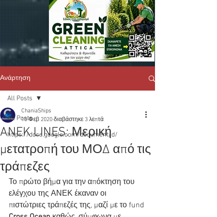
Ανάρτηση
All Posts
ChaniaShips
All Posts
10 Φεβ 2020
διαβάστηκε 3 λεπτά
ANEK LINES: Μερική
https://docs.google.com/document/d/
μετατροπή του ΜΟΔ από τις
τράπεζες
Το πρώτο βήμα για την απόκτηση του 
ελέγχου της ΑΝΕΚ έκαναν οι 
πιστώτριες τράπεζές της, μαζί με το fund 