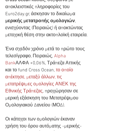
Cross Ocean
 καθώς, σύμφωνα με 
αποκλειστικές πληροφορίες του 
Euro2day.gr, άσκησαν το δικαίωμα 
μερικής μετατροπής ομολογιών
, 
ενισχύοντας (Πειραιώς) ή αποκτώντας 
μετοχική θέση στην ακτοπλοϊκή εταιρεία.
Ένα σχεδόν χρόνο μετά το πρώτο τους 
τελεσίγραφο, Πειραιώς, 
Alpha 
Bank
ΑΛΦΑ +0,06%, Τράπεζα Αττικής 
και το fund Cross Ocean, 
το οποίο 
απέκτησε, μεταξύ άλλων, τις 
μετατρέψιμες ομολογίες ΑΝΕΚ της 
Εθνικής Τράπεζας
, προχώρησαν σε 
μερική εξάσκηση του Μετατρέψιμου 
Ομολογιακού Δανείου (ΜΟΔ).
Οι κάτοχοι των ομολογιών έκαναν 
χρήση του όρου αυτόματης -μερικής- 