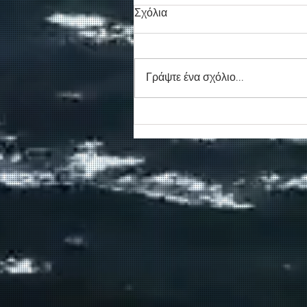
Σχόλια
Γράψτε ένα σχόλιο...
Νέο απογευματινό δρομολόγ
για την Αγία Ρουμέλη
δρομολογεί η ΑΝΕΝΔΥΚ τον
Αύγουστο.