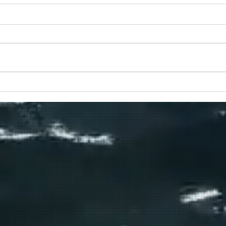
ιο
Προς το τέλος της διαδρομής
του το Πρέβελης;