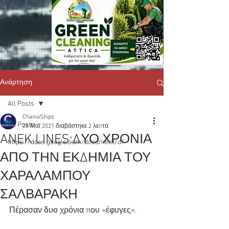
Ανάρτηση
All Posts
ChaniaShips
All Posts
28 Μαΐ 2021
διαβάστηκε 2 λεπτά
ANEK LINES:ΔΥΟ ΧΡΟΝΙΑ
https://docs.google.com/document/d/
ΑΠΟ ΤΗΝ ΕΚΔΗΜΙΑ ΤΟΥ
ΧΑΡΑΛΑΜΠΟΥ
ΣΑΛΒΑΡΑΚΗ
Πέρασαν δυο χρόνια που «έφυγες».