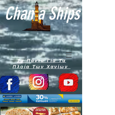
Chan a Ships
Τα Πάντα Για Τα
Πλοία Των Χανίων