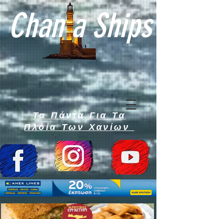
Chan a Ships
Τα Πάντα Για Τα
Πλοία Των Χανίων