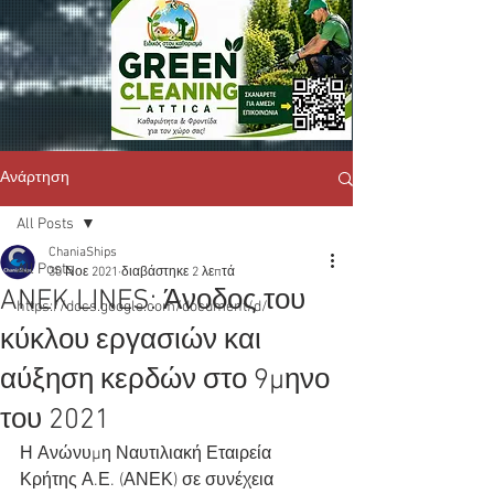
Ανάρτηση
All Posts
ChaniaShips
All Posts
30 Νοε 2021
διαβάστηκε 2 λεπτά
ANEK LINES: Άνοδος του
https://docs.google.com/document/d/
κύκλου εργασιών και
αύξηση κερδών στο 9μηνο
του 2021
Η Ανώνυμη Ναυτιλιακή Εταιρεία 
Κρήτης Α.Ε. (ΑΝΕΚ) σε συνέχεια 