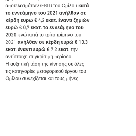
αποτελεσμάτων (EBIT) του Ομίλου
 κατά 
το εννεάμηνο του 2021 ανήλθαν σε 
κέρδη ευρώ € 4,2 εκατ. έναντι ζημιών 
ευρώ € 0,7 εκατ. το εννεάμηνο του 
2020,
 ενώ κατά το τρίτο τρίμηνο του 
2021 
ανήλθαν σε κέρδη ευρώ € 10,3 
εκατ. έναντι ευρώ € 7,2 εκατ.
 την 
αντίστοιχη συγκρίσιμη περίοδο.
Η αυξητική τάση της κίνησης σε όλες 
τις κατηγορίες μεταφορικού έργου του 
Ομίλου συνεχίζεται και τους μήνες 
Οκτώβριο και Νοέμβριο. Ωστόσο, οι 
τιμές των καυσίμων εξακολουθούν να 
κυμαίνονται σε πολύ υψηλά επίπεδα 
επιβαρύνοντας υπέρμετρα το 
λειτουργικό κόστος.
Δεν υπήρξαν σημαντικές μεταβολές στη 
δανειακή θέση, στην κεφαλαιακή 