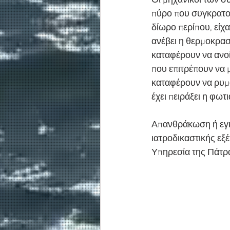
Οι μηχανικοί των σ
πύρο που συγκρατού
δίωρο περίπου, είχα
ανέβει η θερμοκρασ
καταφέρουν να ανοίξ
που επιτρέπουν να μ
καταφέρουν να ρυμ
έχει πειράξει η φω
Απανθράκωση ή εγκα
ιατροδικαστικής εξέ
Υπηρεσία της Πάτρ