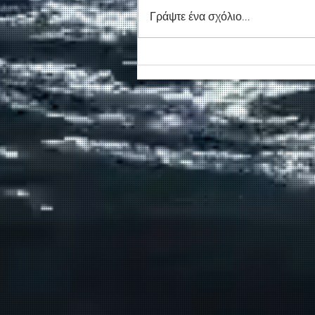
Γράψτε ένα σχόλιο...
Συγκινητικό τελευταίο αντίο
στον καπετάν Δημήτρη
Κασσελάκη στο λιμάνι της
Σούδας