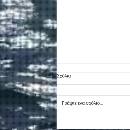
Σχόλια
Γράψτε ένα σχόλιο...
Νέο απογευματινό δρομολόγ
για την Αγία Ρουμέλη