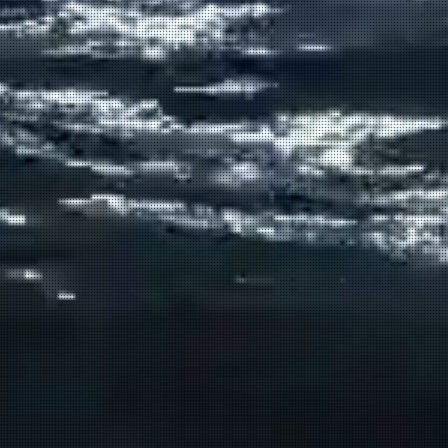
δρομολογεί η ΑΝΕΝΔΥΚ τον
Αύγουστο.