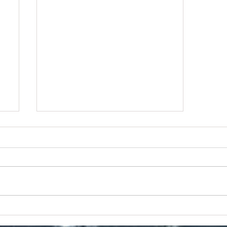
ιο
Προς το τέλος της διαδρομής
του το Πρέβελης;