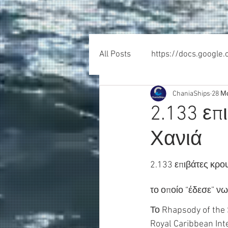
All Posts
https://docs.google
ChaniaShips
28 Μ
2.133 επ
Χανιά
2.133 επιβάτες κρο
το οποίο “έδεσε” ν
Το Rhapsody of the 
Royal Caribbean Int