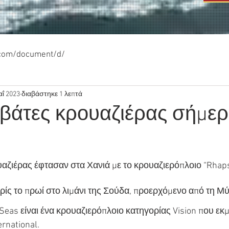
.com/document/d/
αΐ 2023
διαβάστηκε 1 λεπτά
ιβάτες κρουαζιέρας σήμε
υαζιέρας έφτασαν στα Χανιά με το κρουαζιερόπλοιο “Rhaps
ωρίς το πρωί στο λιμάνι της Σούδα, προερχόμενο από τη Μ
Seas είναι ένα κρουαζιερόπλοιο κατηγορίας Vision που εκμ
ernational.