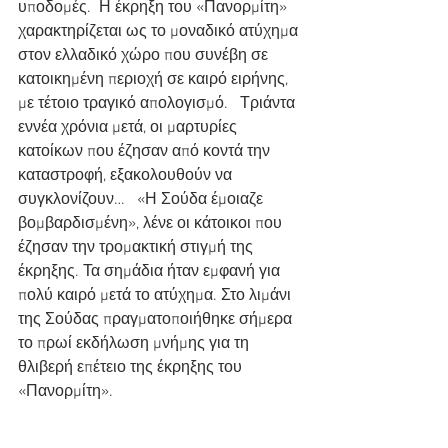
υποδομές.  Η έκρηξη του «Πανορμίτη» 
χαρακτηρίζεται ως το μοναδικό ατύχημα 
στον ελλαδικό χώρο που συνέβη σε 
κατοικημένη περιοχή σε καιρό ειρήνης, 
με τέτοιο τραγικό απολογισμό.   Τριάντα 
εννέα χρόνια μετά, οι μαρτυρίες 
κατοίκων που έζησαν από κοντά την 
καταστροφή, εξακολουθούν να 
συγκλονίζουν…   «Η Σούδα έμοιαζε 
βομβαρδισμένη», λένε οι κάτοικοι που 
έζησαν την τρομακτική στιγμή της 
έκρηξης. Τα σημάδια ήταν εμφανή για 
πολύ καιρό μετά το ατύχημα. Στο λιμάνι 
της Σούδας πραγματοποιήθηκε σήμερα 
το πρωί εκδήλωση μνήμης για τη 
θλιβερή επέτειο της έκρηξης του 
«Πανορμίτη».