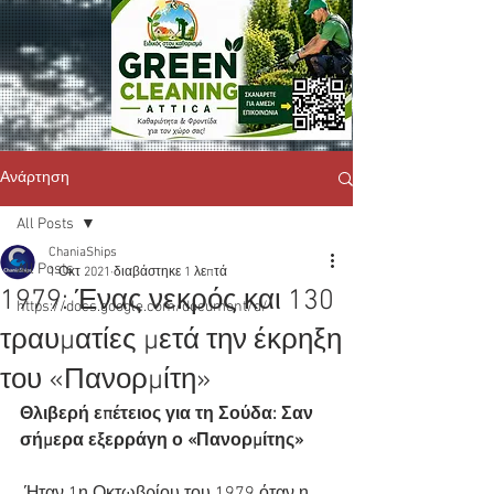
Ανάρτηση
All Posts
ChaniaShips
All Posts
1 Οκτ 2021
διαβάστηκε 1 λεπτά
1979: Ένας νεκρός και 130
https://docs.google.com/document/d/
τραυματίες μετά την έκρηξη
του «Πανορμίτη»
Θλιβερή επέτειος για τη Σούδα: Σαν 
σήμερα εξερράγη ο «Πανορμίτης»