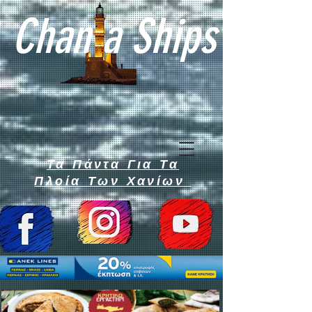
Chan a Ships
Τα Πάντα Για Τα
Πλοία Των Χανίων