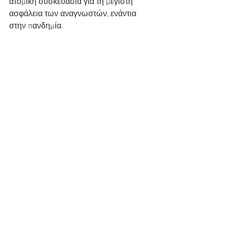
ατομική συσκευασία για τη μέγιστη 
ασφάλεια των αναγνωστών, ενάντια 
στην πανδημία.
Ωστόσο και ηλεκτρονικά μπορείτε να 
ξεφυλλίσετε το ΑΝΕΚΟΡΑΜΑ 
ανατρέχοντας στον σύνδεσμο:
https://www.anek.gr/anek_prod/flipboo
k/anekorama/T24/index.html
Χαλαρώστε και μεταφερθείτε μέσα από 
τις ταξιδιωτικές σελίδες υψηλής 
αισθητικής και την πλούσια ύλη
του περιοδικού ΑΝΕΚΟΡΑΜΑ, σε 
όμορφους προορισμούς όλο το χρόνο.
Καλή ανάγνωση!