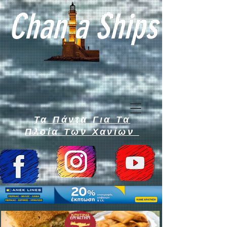
Chan a Ships
Τα Πάντα Για Τα
Πλοία Των Χανίων