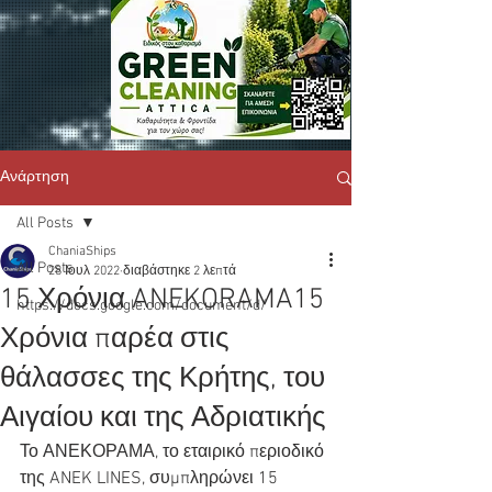
Ανάρτηση
All Posts
ChaniaShips
All Posts
28 Ιουλ 2022
διαβάστηκε 2 λεπτά
15 Χρόνια ANEKORAMA15
https://docs.google.com/document/d/
Χρόνια παρέα στις
θάλασσες της Κρήτης, του
Αιγαίου και της Αδριατικής
Το ΑΝΕΚΟΡΑΜΑ, το εταιρικό περιοδικό 
της ANEK LINES, συμπληρώνει 15 