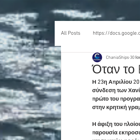
All Posts
https://docs.google
ChaniaShips
30 Ιο
Όταν το
Η 23η Απριλίου 20
σύνδεση των Χανίω
πρώτο του προγρα
στην κρητική γραμ
Η άφιξη του πλοίο
παρουσία εκπροσώπ