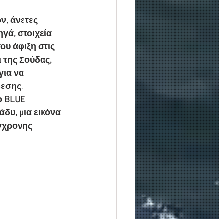
ν, άνετες 
ηγά, στοιχεία 
ου άφιξη στις 
 της Σούδας, 
ια να 
δεσης.
ο BLUE 
άδυ, μια εικόνα 
ύγχρονης 