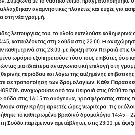
ν. Σύμφωνα με το ναυτικό έθιμο, πραγματοποιήθηκε ο
αλλάχθηκαν αναμνηστικές πλακέτες και ευχές για ασφ
ια στη νέα γραμμή.
δες λειτουργίας του, το πλοίο εκτελούσε καθημεριν
14:45, καταπλέοντας στη Σούδα στις 22:00. Η αναχώρη
 καθημερινά στις 23:00, με άφιξη στον Πειραιά στις 0
μένο ωράριο εξυπηρετούσε τόσο τους επιβάτες όσο κα
ντας μια ιδιαίτερα ανταγωνιστική επιλογή στη γραμ
 θερινής περιόδου και λόγω της αυξημένης επιβατικής 
σε σε τροποποίηση των δρομολογίων. Κάθε Παρασκευ
HORIZON αναχωρούσε από τον Πειραιά στις 09:00 το πρ
Σούδα στις 16:15 το απόγευμα, προσφέροντας στους τα
νουν στην Κρήτη αρκετές ώρες νωρίτερα. Τις υπόλοιπ
θηκε το καθιερωμένο βραδινό δρομολόγιο 14:45 – 22:
η Σούδα παρέμειναν αμετάβλητες στις 23:00, με άφιξη