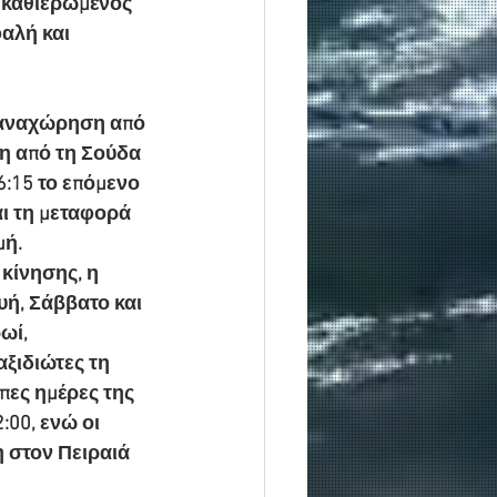
 καθιερωμένος 
αλή και 
ά αναχώρηση από 
ση από τη Σούδα 
6:15 το επόμενο 
ι τη μεταφορά 
μή.
κίνησης, η 
ή, Σάββατο και 
ωί, 
ξιδιώτες τη 
ες ημέρες της 
00, ενώ οι 
 στον Πειραιά 