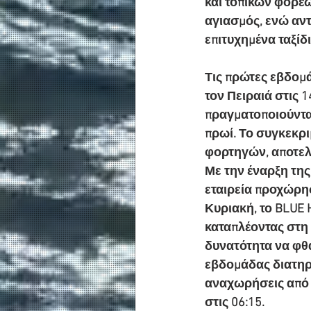
και τοπικών φορέω
αγιασμός, ενώ αντ
επιτυχημένα ταξίδ
Τις πρώτες εβδομά
τον Πειραιά στις 
πραγματοποιούνταν
πρωί. Το συγκεκρι
φορτηγών, αποτελώ
Με την έναρξη της
εταιρεία προχώρη
Κυριακή, το BLUE 
καταπλέοντας στη 
δυνατότητα να φθά
εβδομάδας διατηρή
αναχωρήσεις από τ
στις 06:15.