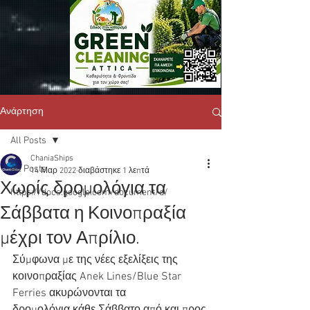
Ανάρτηση
All Posts
ChaniaShips
All Posts
14 Μαρ 2022
διαβάστηκε 1 λεπτά
Χωρίς δρομολόγια τα
https://docs.google.com/document/d/
Σάββατα η Κοινοπραξία
μέχρι τον Απρίλιο.
Σύμφωνα με της νέες εξελίξεις της 
κοινοπραξίας Anek Lines/Blue Star 
Ferries ακυρώνονται τα 