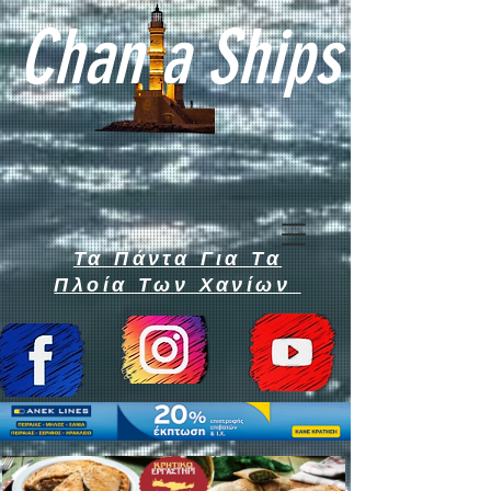
Chan a Ships
Τα Πάντα Για Τα
Πλοία Των Χανίων