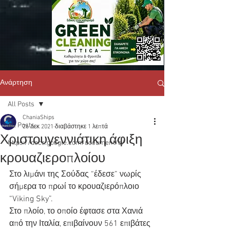
Ανάρτηση
All Posts
ChaniaShips
All Posts
26 Δεκ 2021
διαβάστηκε 1 λεπτά
Χριστουγεννιάτικη άφιξη
https://docs.google.com/document/d/
κρουαζιεροπλοίου
Στο λιμάνι της Σούδας “έδεσε” νωρίς 
σήμερα το πρωί το κρουαζιερόπλοιο 
“Viking Sky”.
Στο πλοίο, το οποίο έφτασε στα Χανιά 
από την Ιταλία, επιβαίνουν 561 επιβάτες 