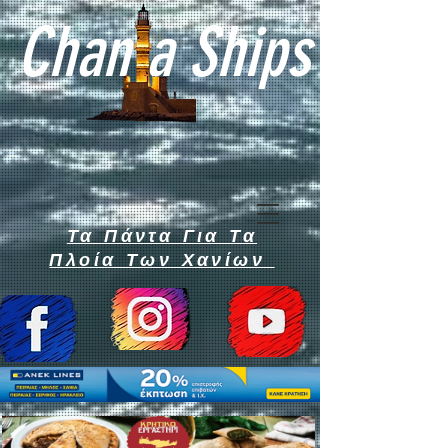
Chan a Ships
Τα Πάντα Για Τα
Πλοία Των Χανίων