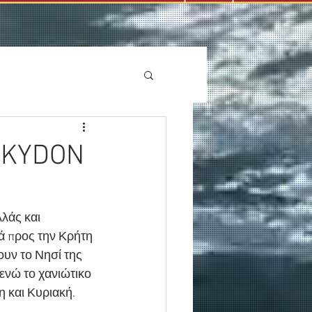
 "KYDON
λάς και 
ά προς την Κρήτη 
υν το Νησί της 
ενώ το χανιώτικο 
 και Κυριακή.