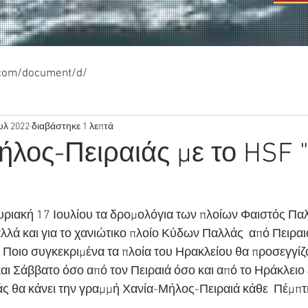
.com/document/d/
υλ 2022
διαβάστηκε 1 λεπτά
ήλος-Πειραιάς με το HSF
υριακή 17 Ιουλίου τα δρομολόγια των πλοίων Φαιστός Παλ
ά και για το χανιώτικο πλοίο Κύδων Παλλάς  από Πειραι
 Ποιο συγκεκριμένα τα πλοία του Ηρακλείου θα προσεγγίζο
αι Σάββατο όσο από τον Πειραιά όσο και από το Ηράκλειο 
 θα κάνει την γραμμή Χανία-Μήλος-Πειραιά κάθε  Πέμπτη