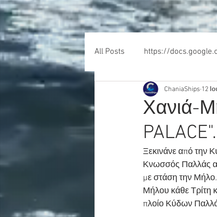
All Posts
https://docs.google
ChaniaShips
12 Ιο
Χανιά-Μ
PALACE".
Ξεκινάνε από την Κ
Κνωσσός Παλλάς αλλ
με στάση την Μήλο.
Μήλου κάθε Τρίτη κ
πλοίο Κύδων Παλλάς