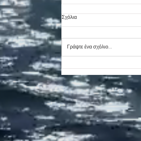
Σχόλια
Γράψτε ένα σχόλιο...
Συγκινητικό τελευταίο αντίο
στον καπετάν Δημήτρη
Κασσελάκη στο λιμάνι της
Σούδας