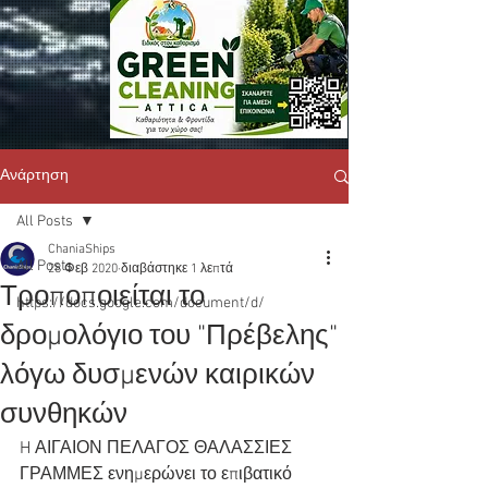
Ανάρτηση
All Posts
ChaniaShips
All Posts
28 Φεβ 2020
διαβάστηκε 1 λεπτά
Τροποποιείται το
https://docs.google.com/document/d/
δρομολόγιο του "Πρέβελης"
λόγω δυσμενών καιρικών
συνθηκών
H ΑΙΓΑΙΟΝ ΠΕΛΑΓΟΣ ΘΑΛΑΣΣΙΕΣ 
ΓΡΑΜΜΕΣ ενημερώνει το επιβατικό 