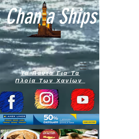
Chan a Ships
Τα Πάντα Για Τα
Πλοία Των Χανίων