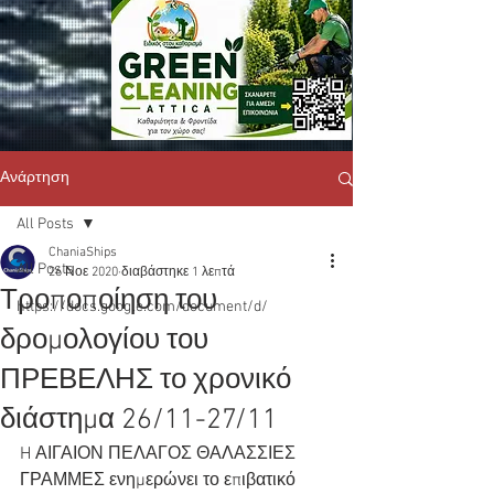
Ανάρτηση
All Posts
ChaniaShips
All Posts
26 Νοε 2020
διαβάστηκε 1 λεπτά
Τροποποίηση του
https://docs.google.com/document/d/
δρομολογίου του
ΠΡΕΒΕΛΗΣ το χρονικό
διάστημα 26/11-27/11
H ΑΙΓΑΙΟΝ ΠΕΛΑΓΟΣ ΘΑΛΑΣΣΙΕΣ 
ΓΡΑΜΜΕΣ ενημερώνει το επιβατικό 