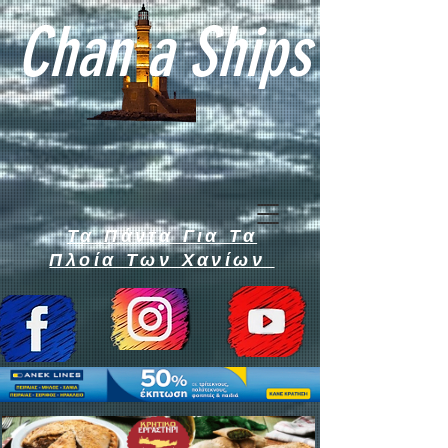
Chan a Ships
Τα Πάντα Για Τα
Πλοία Των Χανίων