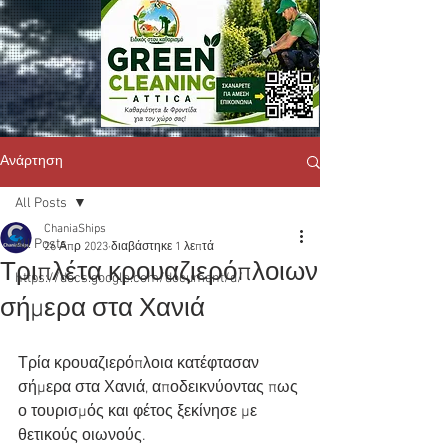
Ανάρτηση
All Posts
ChaniaShips
All Posts
26 Απρ 2023
διαβάστηκε 1 λεπτά
Τριπλέτα κρουαζιερόπλοιων
https://docs.google.com/document/d/
σήμερα στα Χανιά
Τρία κρουαζιερόπλοια κατέφτασαν 
σήμερα στα Χανιά, αποδεικνύοντας πως 
ο τουρισμός και φέτος ξεκίνησε με 
θετικούς οιωνούς.