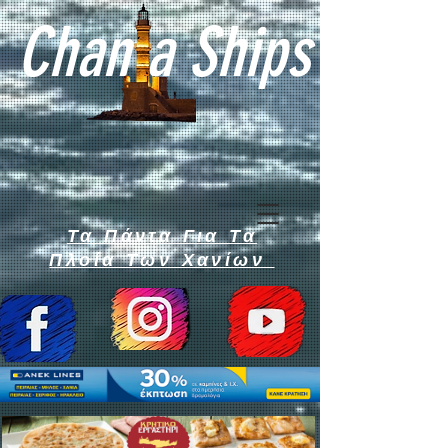
Chan a Ships
Τα Πάντα Για Τα
Πλοία Των Χανίων