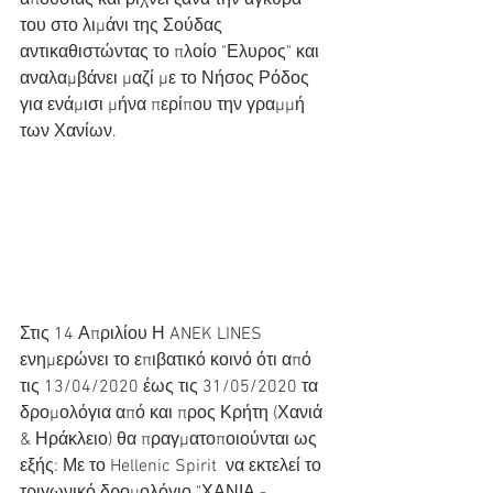
απουσίας και ρίχνει ξανά την άγκυρα 
του στο λιμάνι της Σούδας 
αντικαθιστώντας το πλοίο "Ελυρος" και 
αναλαμβάνει μαζί με το Νήσος Ρόδος 
για ενάμισι μήνα περίπου την γραμμή 
των Χανίων. 
Στις 14 Απριλίου Η ANEK LINES 
ενημερώνει το επιβατικό κοινό ότι από 
τις 13/04/2020 έως τις 31/05/2020 τα 
δρομολόγια από και προς Κρήτη (Χανιά 
& Ηράκλειο) θα πραγματοποιούνται ως 
εξής: Με το Hellenic Spirit  να εκτελεί το 
τριγωνικό δρομολόγιο "ΧΑΝΙΑ - 