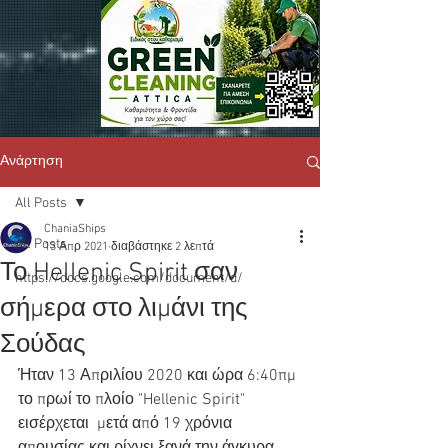
Ανάρτηση
All Posts
ChaniaShips
All Posts
13 Απρ 2021
διαβάστηκε 2 λεπτά
Το Hellenic Spirit σαν
https://docs.google.com/document/d/
σήμερα στο λιμάνι της
Σούδας
Ήταν 13 Απριλίου 2020 και ώρα 6:40πμ 
το πρωί το πλοίο "Hellenic Spirit" 
εισέρχεται  μετά από 19 χρόνια 