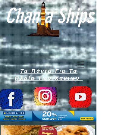
Chan a Ships
Τα Πάντα Για Τα
Πλοία Των Χανίων