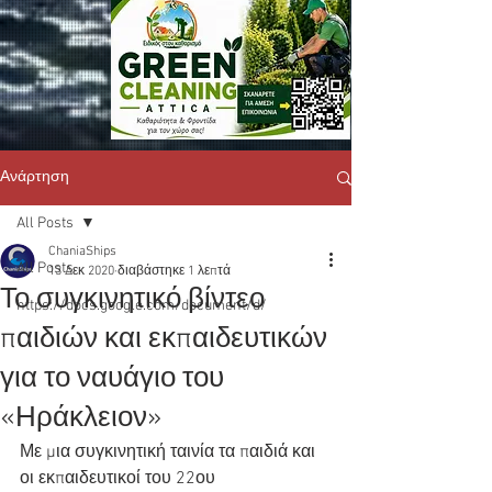
Ανάρτηση
All Posts
ChaniaShips
All Posts
13 Δεκ 2020
διαβάστηκε 1 λεπτά
Το συγκινητικό βίντεο
https://docs.google.com/document/d/
παιδιών και εκπαιδευτικών
για το ναυάγιο του
«Ηράκλειον»
Με μια συγκινητική ταινία τα παιδιά και 
οι εκπαιδευτικοί του 22ου 