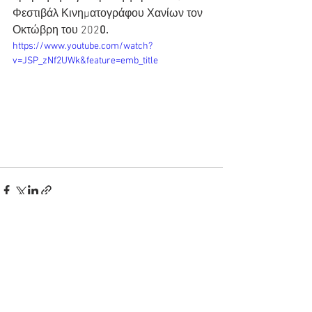
Φεστιβάλ Κινηματογράφου Χανίων τον 
Οκτώβρη του 202
0.
https://www.youtube.com/watch?
v=JSP_zNf2UWk&feature=emb_title
Εμφάνιση όλων
Πρόσφατες αναρτήσεις