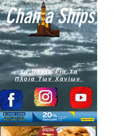
Chan a Ships
Τα Πάντα Για Τα
Πλοία Των Χανίων