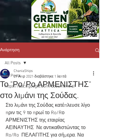
Ανάρτηση
All Posts
ChaniaShips
All Posts
27 Απρ 2021
διαβάστηκε 1 λεπτά
Το "Ρο/Ρο ΑΡΜΕΝΙΣΤΗΣ"
https://docs.google.com/document/d/
στο λιμάνι της Σούδας.
Στο λιμάνι της Σούδας κατέπλευσε λίγο 
πριν τις 9 το πρωί το Ro/Rο  
ΑΡΜΕΝΙΣΤΗΣ της εταιρίας 
ΑΕΙΝΑΥΤΗΣ  Νε αντικαθιστώντας το 
Ro/Ro  ΠΕΛΑΓΙΤΗΣ για σήμερα. Να 