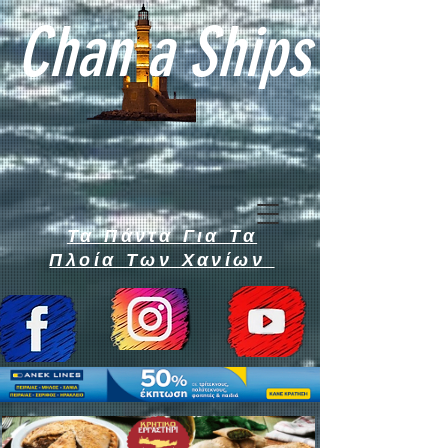
Chan a Ships
Τα Πάντα Για Τα
Πλοία Των Χανίων