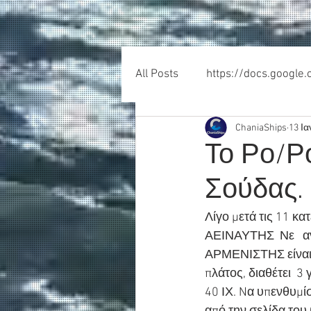
All Posts
https://docs.google
ChaniaShips
13 Ια
Το Ρο/Ρ
Σούδας.
Λίγο μετά τις 11 κ
ΑΕΙΝΑΥΤΗΣ  Νε   αν
ΑΡΜΕΝΙΣΤΗΣ είναι 
πλάτος, διαθέτει  
40 ΙΧ. Nα υπενθυμίσ