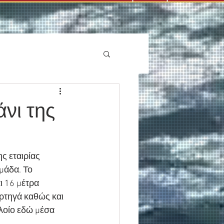
νι της
ς εταιρίας 
μάδα. Το 
 16 μέτρα 
ορτηγά καθώς και 
πλοίο εδώ μέσα 