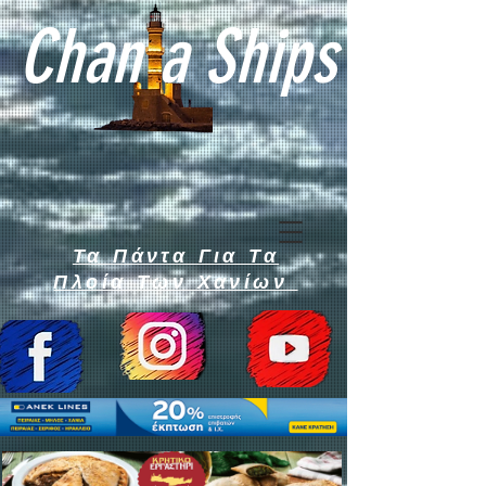
Chan a Ships
Τα Πάντα Για Τα
Πλοία Των Χανίων