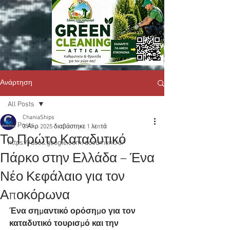
Ανάρτηση
All Posts
ChaniaShips
All Posts
3 Απρ 2025
διαβάστηκε 1 λεπτά
Το Πρώτο Καταδυτικό
https://docs.google.com/document/d/
Πάρκο στην Ελλάδα – Ένα
Νέο Κεφάλαιο για τον
Αποκόρωνα
Ένα σημαντικό ορόσημο για τον 
καταδυτικό τουρισμό και την 