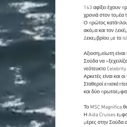
143 αφίξει έχουν πρ
χρονιά στον τομέα 
Ο πρώτος κατάπλους
ακόμα και τον Δεκέμ
Δεκεμβρίου με το Is
Αξιοσημείωτη είναι 
Σούδα να «ξεχειλίζ
νεότευκτο Celebrit
Αρκετές είναι και οι
Σταθεροί επισκέπτες
και δύο πρωτοεμφαν
Το MSC Magnifica θ
Η Aida Cruises εμφ
μέρες στην Σούδα 