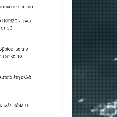
ματικά ακόμη μία 
ίο HORIZON, ενώ 
στις 2 
ωβρίου, με την 
zon και το 
ευταία έτη αλλά 
.
απλέει κάθε 15 