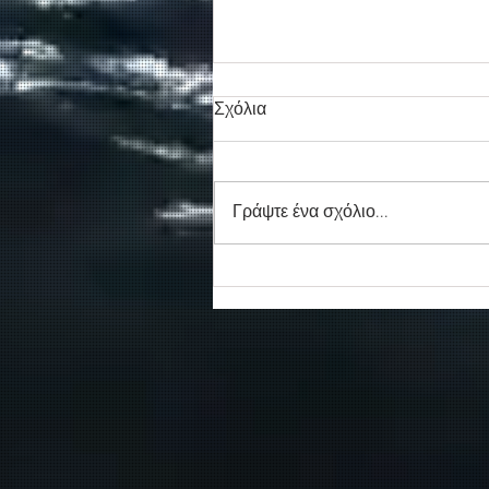
Σχόλια
Γράψτε ένα σχόλιο...
Συγκινητικό τελευταίο αντίο
στον καπετάν Δημήτρη
Κασσελάκη στο λιμάνι της
Σούδας