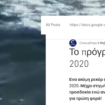
All Posts
https://docs.google
ChaniaShips
8 Φε
Το πρόγρ
2020
Ενα ακόμη ρεκόρ α
2020. Μέχρι στιγμ
προσδοκία ενώ αν
για πρώτη φορά!