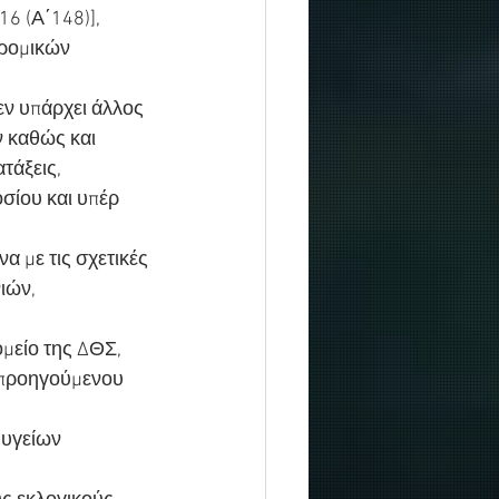
6 (Α΄148)],
ρομικών 
εν υπάρχει άλλος 
 καθώς και 
τάξεις,
σίου και υπέρ 
 με τις σχετικές 
ιών,
μείο της ΔΘΣ, 
 προηγούμενου 
υγείων 