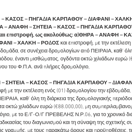
 – ΚΑΣΟΣ – ΠΗΓΑΔΙΑ ΚΑΡΠΑΘΟΥ – ΔΙΑΦΑΝΙ – ΧΑΛΚΗ 
ΡΑ – ΑΝΑΦΗ – ΣΗΤΕΙΑ – ΚΑΣΟΣ – ΠΗΓΑΔΙΑ ΚΑΡΠΑΘΟΥ
αι επιστροφή, ως ακολούθως: α)ΘΗΡΑ – ΑΝΑΦΗ – ΚΑ
ΦΑΝΙ – ΧΑΛΚΗ – ΡΟΔΟΣ
 και επιστροφή, με την εκτέλεση 
δομάδα, σε συνέχεια δρομολογίων από ΠΕΙΡΑΙΑ, καθ’ όλη 
όδου, έναντι μισθώματος, ογδόντα οκτώ χιλιάδων ευρώ (€
ου του Φ.Π.Α. ανά πλήρες δρομολόγιο,
 – ΣΗΤΕΙΑ – ΚΑΣΟΣ – ΠΗΓΑΔΙΑ ΚΑΡΠΑΘΟΥ – ΔΙΑΦΑΝΙ
οφή με την εκτέλεση ενός (01) δρομολογίου την εβδομάδα, 
ΙΡΑΙΑ, καθ’ όλη τη διάρκεια της δρομολογιακής περιόδου,
α οκτώ χιλιάδων ευρώ (€88.000,00), μη συμπεριλαμβανομ
γιο, με το Ε/Γ-Ο/Γ ΠΡΕΒΕΛΗΣ Ν.Ρ.06, για το χρονικό διά
δικασίας του διαγωνισμού και τη σύναψη της σχετικής σ
 γραμμής, με τους παρακάτω όρους και προϋποθέσεις, τις