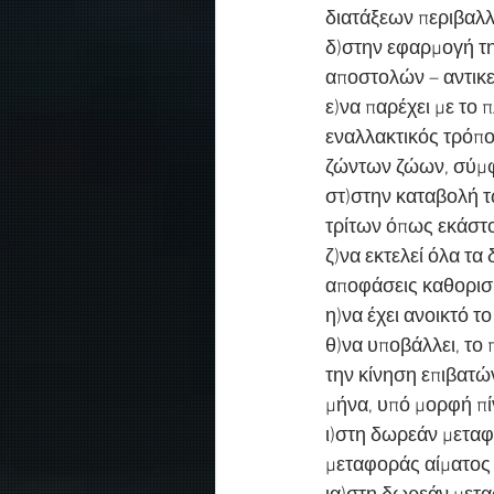
διατάξεων περιβαλλ
δ)στην εφαρμογή τ
αποστολών – αντικε
ε)να παρέχει με το
εναλλακτικός τρόπ
ζώντων ζώων, σύμφω
στ)στην καταβολή τ
τρίτων όπως εκάστο
ζ)να εκτελεί όλα τ
αποφάσεις καθορισ
η)να έχει ανοικτό το
θ)να υποβάλλει, το
την κίνηση επιβατ
μήνα, υπό μορφή πί
ι)στη δωρεάν μετα
μεταφοράς αίματος 