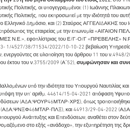
η την 25 η του μήνα Οκτωβρίου του έτους 2022
, στο Υπ
ωτικής Πολιτικής, οι υπογεγραμμένοι: (1) Ιωάννης Πλακιω
τικής Πολιτικής, που εκπροσωπεί με την ιδιότητά του αυτή
, το Ελληνικό Δημόσιο, και (2) Σταύρος ΑΓΓΕΛΙΔΑΚΗΣ του Ι
εκπρόσωπος της εταιρείας με την επωνυμία «ΑΙΓΑΙΟΝ ΠΕ
Σ Ν.Ε.», εφοπλίστριας του Ε/Γ-Ο/Γ «ΠΡΕΒΕΛΗΣ» Ν.Ρ.
12.3- 1/4527/38/71534/2022/10-10-22 βεβαίωση Υπηρεσ
, ενεργούντες σε υλοποίηση του άρθρου 11 του ν.4948/20
ου έκτου του ν.3755/2009 (Α΄52),
 συμφώνησαν και συν
λλομένων υπό την ιδιότητα του Υπουργού Ναυτιλίας και
ς υπόψη την υπ’ αριθμ. 44614/15-04-2021 απόφαση Υφυπ
νδύσεων (ΑΔΑ:ΨΟΥΡ46ΜΤΛΡ-ΧΡΣ), όπως τροποποιήθηκε με
1 (ΑΔΑ:ΨΝΞΦ46ΜΤΛΡ-ΠΛΞ), και 44913/29-04-2022 (Α
υπουργού Ανάπτυξης και Επενδύσεων, αναθέτει στον δεύτ
ομαζόμενο στο εξής «ανάδοχο», την εξυπηρέτηση της δρ