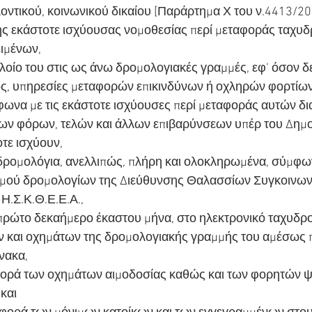
οντικού, κοινωνικού δικαίου [Παράρτημα Χ του ν.4413/201
ης εκάστοτε ισχύουσας νομοθεσίας περί μεταφοράς ταχυδ
ιμένων,
 πλοίο του στις ως άνω δρομολογιακές γραμμές, εφ’ όσον δ
ος, υπηρεσίες μεταφορών επικινδύνων ή οχληρών φορτίων
να με τις εκάστοτε ισχύουσες περί μεταφοράς αυτών δια
ων φόρων, τελών και άλλων επιβαρύνσεων υπέρ του Δημο
τε ισχύουν,
α δρομολόγια, ανελλιπώς, πλήρη και ολοκληρωμένα, σύμφωνα
μού δρομολογίων της Διεύθυνσης Θαλασσίων Συγκοινων
 Η.Σ.Κ.Θ.Ε.Ε.Α.,
 πρώτο δεκαήμερο έκαστου μήνα, στο ηλεκτρονικό ταχυδρο
ών και οχημάτων της δρομολογιακής γραμμής του αμέσως
νακα,
φορά των οχημάτων αιμοδοσίας καθώς και των φορητών ψ
και