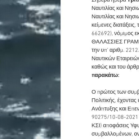
Σήμερα ημέρα 
Τρίτ
Ναυτιλίας και Νησι
Ναυτιλίας και Νησιω
κείμενες διατάξεις
662692), νόμιμος 
ΘΑΛΑΣΣΙΕΣ ΓΡΑΜΜΕ
την υπ’ αριθμ. 22
Ναυτικών Εταιρειών
καθώς και του άρθρ
παρακάτω:
Ο πρώτος των συμβα
Πολιτικής, έχοντα
Ανάπτυξης και Επε
90275/10-08-202
ΚΣΙ) αποφάσεις Υφ
συμβαλλομένων, ον