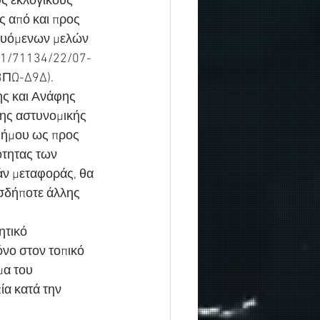
ς εκλογικούς 
 από και προς 
ευόμενων μελών 
1.1/71134/22/07-
3ΠΩ-Δ9Δ).
ς και Ανάφης 
της αστυνομικής 
 Δήμου ως προς 
ότητας των 
ν μεταφοράς, θα 
ασδήποτε άλλης 
ητικό 
όνο στον τοπικό 
α του 
ία κατά την 