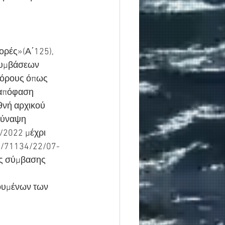
ρές»(Α΄125), 
συμβάσεων 
 όρους όπως 
 απόφαση 
θνή αρχικού 
σύναψη 
2022 μέχρι 
1/71134/22/07-
ς σύμβασης 
ουμένων των 