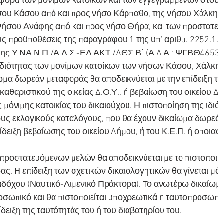
αφορά των μόνιμων κατοίκων και των εγγεγραμμένων στου
σου Κάσου από και προς νήσο Κάρπαθο, της νήσου Χάλκης
 νήσου Ανάφης από και προς νήσο Θήρα, και των προστατ
ις προϋποθέσεις της παραγράφου 1 της υπ’ αριθμ. 2252.
ς Υ.ΝΑ.Ν.Π./Α.Λ.Σ.-ΕΛ.ΑΚΤ./ΔΘΣ Β΄ (Α.Δ.Α.: ΨΓΒΘ465
ιδιότητας των μονίμων κατοίκων των νήσων Κάσου, Χάλκη
ωμα δωρεάν μεταφοράς θα αποδεικνύεται με την επίδειξη 
καθαριστικού της οικείας Δ.Ο.Υ., ή βεβαίωση του οικείου
 μόνιμης κατοικίας του δικαιούχου. Η πιστοποίηση της ιδι
υς εκλογικούς καταλόγους, που θα έχουν δικαίωμα δωρεά
πίδειξη βεβαίωσης του οικείου Δήμου, ή του Κ.Ε.Π. ή οποι
προστατευόμενων μελών θα αποδεικνύεται με το πιστοποι
ας. Η επίδειξη των σχετικών δικαιολογητικών θα γίνεται μ
δόχου (Ναυτικό-Λιμενικό Πράκτορα). Το ανωτέρω δικαίωμ
ροσωπικό και θα πιστοποιείται υποχρεωτικά η ταυτοπροσωπ
ίδειξη της ταυτότητάς του ή του διαβατηρίου του.