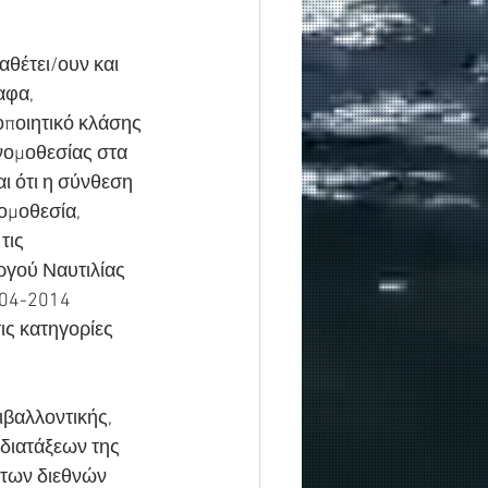
αθέτει/ουν και 
αφα, 
οποιητικό κλάσης 
νομοθεσίας στα 
ι ότι η σύνθεση 
ομοθεσία,
τις 
γού Ναυτιλίας 
-04-2014 
ις κατηγορίες 
ιβαλλοντικής, 
διατάξεων της 
των διεθνών 