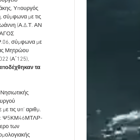
ουργείο 
τάκης, Υπουργός 
, σύμφωνα με τις 
ωάννη (Α.Δ.Τ. ΑΝ 
ΛΑΓΟΣ 
06, σύμφωνα με 
ίας Μητρώου 
22 (Α΄125), 
αποδέχθηκαν τα 
 Νησιωτικής 
ουργού 
 τις υπ’ αριθμ. 
ΔΑ: Ψ5ΚΜ46ΜΤΛΡ-
ερο των 
ομολογιακής 