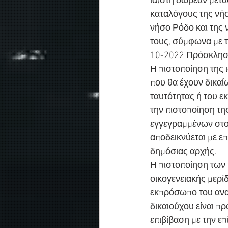
ια)στη δωρεάν μετ
καταλόγους της νή
νήσο Ρόδο και της
τους, σύμφωνα με τ
10-2022 Πρόσκληση
Η πιστοποίηση της 
που θα έχουν δικαί
ταυτότητας ή του εκ
την πιστοποίηση της
εγγεγραμμένων στο
αποδεικνύεται με ε
δημόσιας αρχής.
Η πιστοποίηση των 
οικογενειακής μερίδ
εκπρόσωπο του ανα
δικαιούχου είναι π
επιβίβαση με την επ