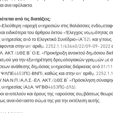
αι ανεπιφύλακτα.
πεται από τις διατάξεις:
 «Ελεύθερη παροχή υπηρεσιών στις θαλάσσιες ενδομεταφο
και ειδικότερα του άρθρου έκτου «Έλεγχος νομιμότητας 
υπηρεσίας από το Ελεγκτικό Συνέδριο»(Α΄52), και γ)τους
φονται στην υπ’ αριθμ. 2252.1.1/63640/22/09-09- 2022
Λ. ΑΚΤ./ΔΘΣ Β΄ Ο.Ε. «Προκήρυξη ανοικτού δημόσιου διε
νισμού για την εξυπηρέτηση δρομολογιακών γραμμών με 
εων ανάθεσης δημόσιας υπηρεσίας διάρκειας από 01/11/
 ΨΛΠΕ4653ΠΩ-ΒΝΠ), καθώς και στην υπ’ αριθμ. 2252.1.
Υ.ΝΑ.Ν.Π./Α.Λ.Σ.-ΕΛ. ΑΚΤ./ΔΘΣ Β΄ «Πρόσκληση σύναψη
ς υπηρεσίας (ΑΔΑ: ΨΓΒΘ4653ΠΩ-Δ9Δ).
ροι αποτελούν και όρους της παρούσας συμβάσεως θεωρ
ς αναπόσπαστο σώμα της για την εκτέλεση αυτής.