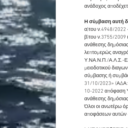
ανάδοχος αποδέχετ
Η σύμβαση αυτή διέ
α)του ν.4948/2022
β)του ν.3755/2009 
ανάθεσης δημόσιας 
λεπτομερώς αναγρά
Υ.ΝΑ.Ν.Π./Α.Λ.Σ.-Ε
μειοδοτικού διαγω
σύμβασης ή συμβάσ
31/10/2023» (ΑΔΑ:
10-2022 απόφαση 
ανάθεσης δημόσια
Όλοι οι ανωτέρω ό
αποφάσεων αυτών ω