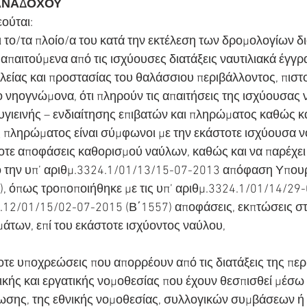
 ΑΝΑΔΟΧΟΥ
ούται:
ι το/τα πλοίο/α του κατά την εκτέλεση των δρομολογίων δι
α απαιτούμενα από τις ισχύουσες διατάξεις ναυτιλιακά έγγρ
λείας και προστασίας του θαλάσσιου περιβάλλοντος, πιστ
νηογνώμονα, ότι πληρούν τις απαιτήσεις της ισχύουσας 
υγιεινής – ενδιαίτησης επιβατών και πληρώματος καθώς κα
ας πληρώματος είναι σύμφωνοι με την εκάστοτε ισχύουσα ν
τοτε αποφάσεις καθορισμού ναύλων, καθώς και να παρέχει 
 την υπ’ αριθμ.3324.1/01/13/15-07-2013 απόφαση Υπουρ
8), όπως τροποποιήθηκε με τις υπ’ αριθμ.3324.1/01/14/29
2.12/01/15/02-07-2015 (Β΄1557) αποφάσεις, εκπτώσεις στ
των, επί του εκάστοτε ισχύοντος ναύλου,
τοτε υποχρεώσεις που απορρέουν από τις διατάξεις της περ
κής και εργατικής νομοθεσίας που έχουν θεσπισθεί μέσω 
ωσης, της εθνικής νομοθεσίας, συλλογικών συμβάσεων ή 