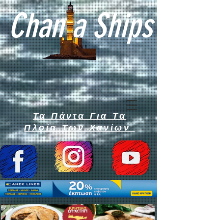
Chan a Ships
Τα Πάντα Για Τα
Πλοία Των Χανίων