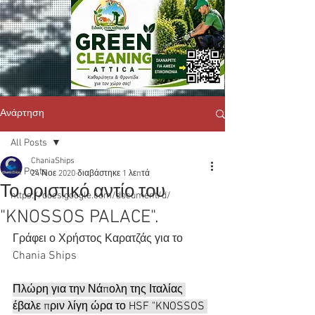
Ανάρτηση
All Posts
ChaniaShips
All Posts
24 Νοε 2020
διαβάστηκε 1 λεπτά
Το οριστικό αντίο του
https://docs.google.com/document/d/
"KNOSSOS PALACE".
Γράφει ο Χρήστος Καρατζάς για το 
Chania Ships
Πλώρη για την Νάπολη της Ιταλίας 
έβαλε πριν λίγη ώρα το HSF "KNOSSOS 